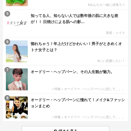
#みんなも一緒に頑張ろう
5
知ってる人、知らない人では数年後の肌に大きな差
が！！ 日焼けによる肌への影...
美容・メイク
6
惚れちゃう！年上だけどかわいい！男子がときめくオ
トナ女子とは？
#いい恋愛したい！
7
オードリー・ヘップバーン、その人生観が魅力。
＜特集＞オードリー・ヘップバーンに恋して。。。
8
オードリー・ヘップバーンに憧れて！メイク&ファッシ
ョンまとめ
＜特集＞オードリー・ヘップバーンに恋して。。。
続きを見る