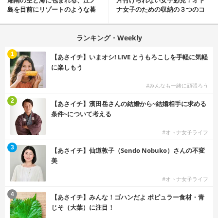
湘南の空と海に包まれる、江ノ
片付けられない女子必見！オト
島を目前にリゾートのような暮
ナ女子のための収納の３つのコ
らしをする
ツ
ランキング・Weekly
1
【あさイチ】いまオシ! LIVE とうもろこしを手軽に気軽
に楽しもう
#みんなも一緒に頑張ろう
2
【あさイチ】濱田岳さんの結婚から~結婚相手に求める
条件~について考える
#オトナ女子ライフ
3
【あさイチ】仙道敦子（Sendo Nobuko）さんの不変
美
#オトナ女子ライフ
4
【あさイチ】みんな！ゴハンだよ ポピュラー食材・青
じそ（大葉）に注目！