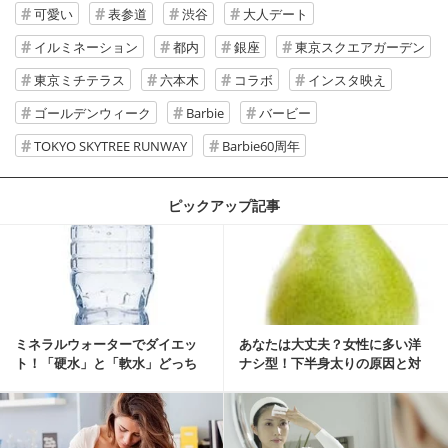
可愛い
表参道
渋谷
大人デート
イルミネーション
都内
銀座
東京スクエアガーデン
東京ミチテラス
六本木
コラボ
インスタ映え
ゴールデンウィーク
Barbie
バービー
TOKYO SKYTREE RUNWAY
Barbie60周年
ピックアップ記事
ミネラルウォーターでダイエッ
あなたは大丈夫？女性に多い洋
ト！「硬水」と「軟水」どっち
ナシ型！下半身太りの原因と対
を選ぶ？
策