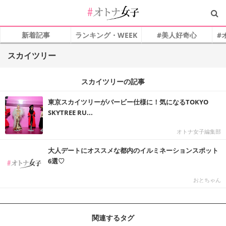
新着記事
ランキング・WEEK
#美人好奇心
#
スカイツリー
スカイツリーの記事
東京スカイツリーがバービー仕様に！気になるTOKYO
SKYTREE RU...
オトナ女子編集部
大人デートにオススメな都内のイルミネーションスポット
6選♡
おとちゃん
関連するタグ