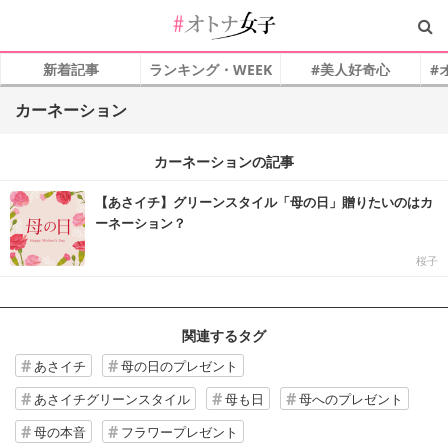
新着記事
ランキング・WEEK
#美人好奇心
#
カーネーション
カーネーションの記事
【あさイチ】グリーンスタイル「母の日」贈りたいのはカ
ーネーション？
桜子
関連するタグ
あさイチ
母の日のプレゼント
あさイチグリーンスタイル
母も日
母へのプレゼント
母の本音
フラワープレゼント