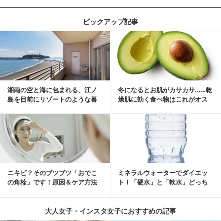
ピックアップ記事
湘南の空と海に包まれる、江ノ
冬になるとお肌がカサカサ……乾
島を目前にリゾートのような暮
燥肌に効く食べ物はこれがオス
らしをする
スメ♪
ニキビ？そのブツブツ「おでこ
ミネラルウォーターでダイエッ
の角栓」です！原因＆ケア方法
ト！「硬水」と「軟水」どっち
を選ぶ？
大人女子・インスタ女子におすすめの記事