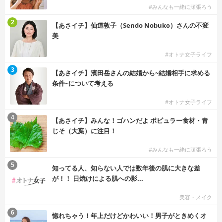
#みんなも一緒に頑張ろう
2
【あさイチ】仙道敦子（Sendo Nobuko）さんの不変
美
#オトナ女子ライフ
3
【あさイチ】濱田岳さんの結婚から~結婚相手に求める
条件~について考える
#オトナ女子ライフ
4
【あさイチ】みんな！ゴハンだよ ポピュラー食材・青
じそ（大葉）に注目！
#みんなも一緒に頑張ろう
5
知ってる人、知らない人では数年後の肌に大きな差
が！！ 日焼けによる肌への影...
美容・メイク
6
惚れちゃう！年上だけどかわいい！男子がときめくオ