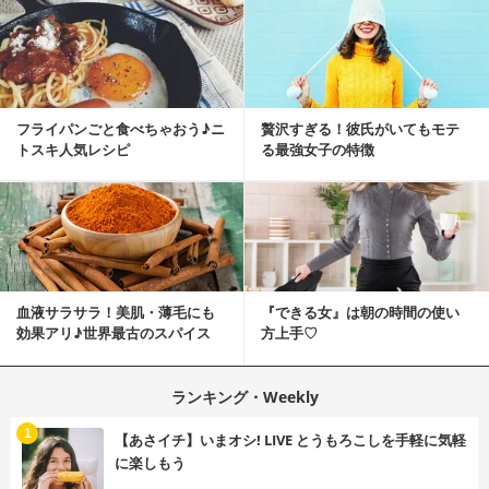
フライパンごと食べちゃおう♪ニ
贅沢すぎる！彼氏がいてもモテ
トスキ人気レシピ
る最強女子の特徴
血液サラサラ！美肌・薄毛にも
『できる女』は朝の時間の使い
効果アリ♪世界最古のスパイス
方上手♡
「シナモン」で若返り！
ランキング・Weekly
1
【あさイチ】いまオシ! LIVE とうもろこしを手軽に気軽
に楽しもう