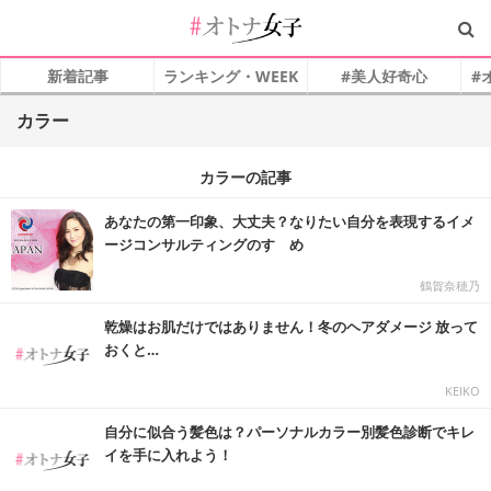
新着記事
ランキング・WEEK
#美人好奇心
#
カラー
カラーの記事
あなたの第一印象、大丈夫？なりたい自分を表現するイメ
ージコンサルティングのすゝめ
鶴賀奈穂乃
乾燥はお肌だけではありません！冬のヘアダメージ 放って
おくと…
KEIKO
自分に似合う髪色は？パーソナルカラー別髪色診断でキレ
イを手に入れよう！