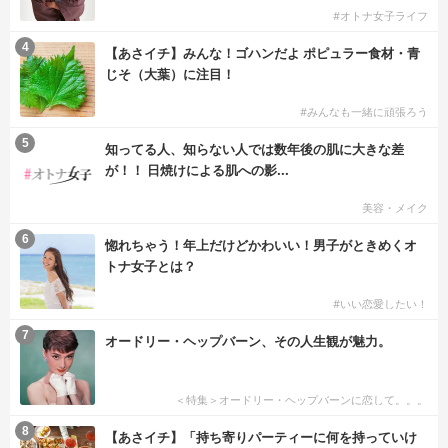
#オトナ女子ライフ
4
【あさイチ】みんな！ゴハンだよ ポピュラー食材・青
じそ（大葉）に注目！
#みんなも一緒に頑張ろう
5
知ってる人、知らない人では数年後の肌に大きな差
が！！ 日焼けによる肌への影...
美容・メイク
6
惚れちゃう！年上だけどかわいい！男子がときめくオ
トナ女子とは？
#いい恋愛したい！
7
オードリー・ヘップバーン、その人生観が魅力。
＜特集＞オードリー・ヘップバーンに恋して。。。
8
【あさイチ】「持ち寄りパーティーに何を持っていけ