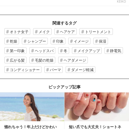
KEIKO
関連するタグ
オトナ女子
メイク
ヘアケア
トリートメント
乾燥
シャンプー
印象
イメージ
保湿
第一印象
ヘッドスパ
冬
メイクアップ
静電気
広がる髪
毛髪の乾燥
ヘアダメージ
コンディショナー
パーマ
ダメージ軽減
ピックアップ記事
惚れちゃう！年上だけどかわい
短い爪でも大丈夫！ショートネ