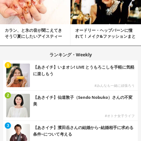
カラン、と氷の音が聞こえてき
オードリー・ヘップバーンに憧
そう♡夏にしたいアイスティー
れて！メイク&ファッションまと
ネイル
め
ランキング・Weekly
1
【あさイチ】いまオシ! LIVE とうもろこしを手軽に気軽
に楽しもう
#みんなも一緒に頑張ろう
2
【あさイチ】仙道敦子（Sendo Nobuko）さんの不変
美
#オトナ女子ライフ
3
【あさイチ】濱田岳さんの結婚から~結婚相手に求める
条件~について考える