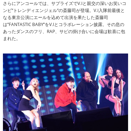
さらにアンコールでは、サプライズでV.Iと親交の深いお笑いコ
ンビ”トレンディエンジェル”の斎藤司が登場。V.I入隊前最後と
なる東京公演にエールを込めて出演を果たした斎藤司
は”FANTASTIC BABY”をV.Iとコラボレーション披露。その息の
あったダンスのフリ、RAP、サビの掛け合いに会場は歓喜に包
まれた。