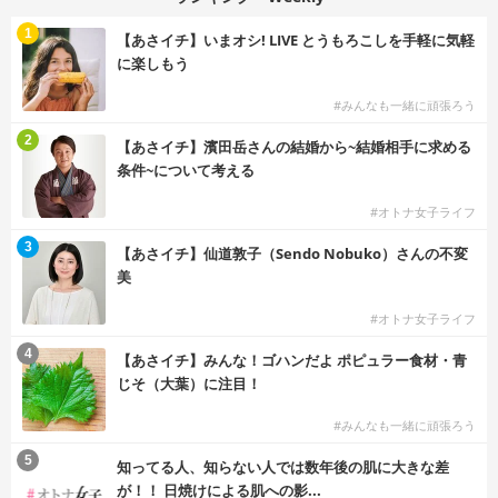
1
【あさイチ】いまオシ! LIVE とうもろこしを手軽に気軽
に楽しもう
#みんなも一緒に頑張ろう
2
【あさイチ】濱田岳さんの結婚から~結婚相手に求める
条件~について考える
#オトナ女子ライフ
3
【あさイチ】仙道敦子（Sendo Nobuko）さんの不変
美
#オトナ女子ライフ
4
【あさイチ】みんな！ゴハンだよ ポピュラー食材・青
じそ（大葉）に注目！
#みんなも一緒に頑張ろう
5
知ってる人、知らない人では数年後の肌に大きな差
が！！ 日焼けによる肌への影...