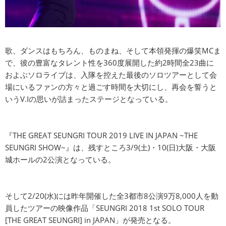
歌、ダンスはもちろん、ものまね、そして本領発揮の爆笑MCま
で、彼の豊富なタレント性を360度展開した約2時間全23曲に
およぶソロライブは、入隊を控えた最後のソロツアーとして会
場にいるファンの方々と過ごす時間を大切にし、再会を誓うと
いうV.Iの思いが詰まったステージとなっている。
『THE GREAT SEUNGRI TOUR 2019 LIVE IN JAPAN ~THE
SEUNGRI SHOW~』は、残すところ3/9(土)・10(日)大阪・大阪
城ホールの2公演となっている。
そして2/20(水)には昨年開催した全3都市8公演9万8,000人を動
員したツアーの映像作品「SEUNGRI 2018 1st SOLO TOUR
[THE GREAT SEUNGRI] in JAPAN」が発売となる。