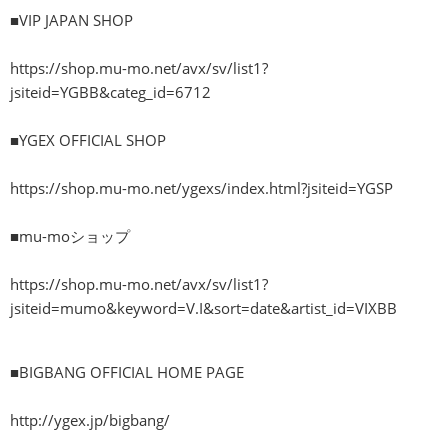
■VIP JAPAN SHOP
https://shop.mu-mo.net/avx/sv/list1?
jsiteid=YGBB&categ_id=6712
■YGEX OFFICIAL SHOP
https://shop.mu-mo.net/ygexs/index.html?jsiteid=YGSP
■mu-moショップ
https://shop.mu-mo.net/avx/sv/list1?
jsiteid=mumo&keyword=V.I&sort=date&artist_id=VIXBB
■BIGBANG OFFICIAL HOME PAGE
http://ygex.jp/bigbang/