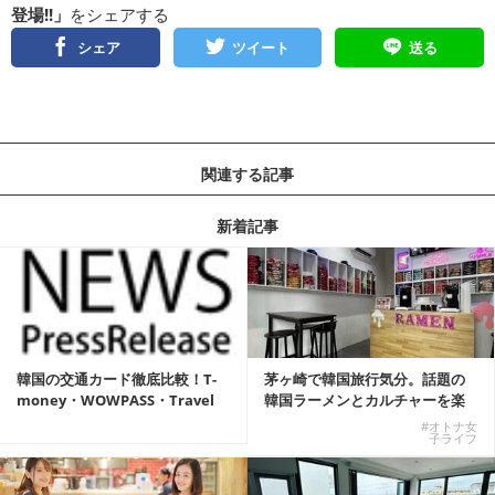
登場!!」
をシェアする
シェア
ツイート
送る
関連する記事
新着記事
韓国の交通カード徹底比較！T-
茅ヶ崎で韓国旅行気分。話題の
money・WOWPASS・Travel
韓国ラーメンとカルチャーを楽
W...
しむKOREAN ...
#オトナ女
子ライフ