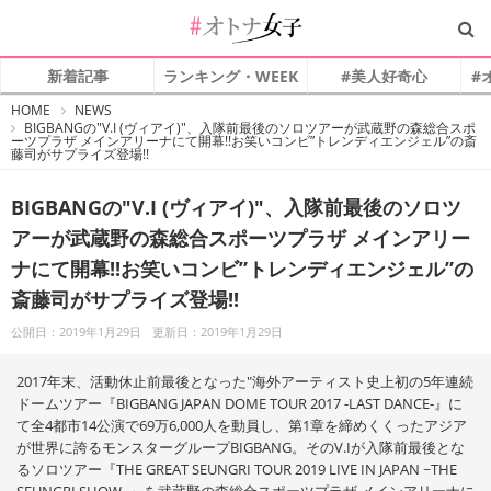
新着記事
ランキング・WEEK
#美人好奇心
#
#
HOME
NEWS
オ
BIGBANGの"V.I (ヴィアイ)"、入隊前最後のソロツアーが武蔵野の森総合スポ
ト
ーツプラザ メインアリーナにて開幕!!お笑いコンビ”トレンディエンジェル”の斎
ナ
藤司がサプライズ登場!!
女
子
BIGBANGの"V.I (ヴィアイ)"、入隊前最後のソロツ
アーが武蔵野の森総合スポーツプラザ メインアリー
ナにて開幕!!お笑いコンビ”トレンディエンジェル”の
斎藤司がサプライズ登場!!
公開日：2019年1月29日
更新日：2019年1月29日
2017年末、活動休止前最後となった"海外アーティスト史上初の5年連続
ドームツアー『BIGBANG JAPAN DOME TOUR 2017 -LAST DANCE-』に
て全4都市14公演で69万6,000人を動員し、第1章を締めくくったアジア
が世界に誇るモンスターグループBIGBANG。そのV.Iが入隊前最後とな
るソロツアー『THE GREAT SEUNGRI TOUR 2019 LIVE IN JAPAN ~THE