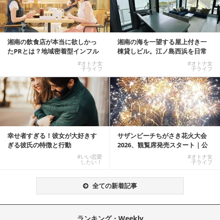
湘南の飲食店が本当に欲しかっ
湘南の海を一望する屋上付き一
たPRとは？地域密着型インフル
棟貸しビル。江ノ島西浜を日常
エンサーサービス...
にできる特別な物件
#オトナ女
#オトナ女
子ライフ
子ライフ
幸せ者すぎる！彼女が大好きす
サザンビーチちがさき花火大会
ぎる彼氏の特徴と行動
2026、観覧席発売スタート｜公
式有料席と屋外...
#いい恋愛
#オトナ女
したい！
子ライフ
全ての新着記事
ランキング・Weekly