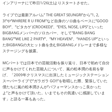
インアリーナにて昨日1/26(土)よりスタートさせた。
ライブでは最新アルバム” THE GREAT SEUNGRI”から”1, 2,
3!”や”WHRERE R U FROM”など自身のソロ曲をベースに”GOOD
BOY”、”ピタカゲ (CROOKED)”、”EYES, NOSE, LIPS”といった
BIGBANGメンバーのソロカバー、そして”BANG BANG
BANG””WE LIKE 2 PARTY”、”MY HEAVEN”、”HANDS UP”といっ
たBIGBANGの大ヒット曲を含むBIGBANGメドレーまで多様な
ステージングを披露。
MCパートでは日本での芸能活動を振り返り、日本で初めて自分
に声をかけてくれた芸能人について、嵐の松本潤の名前を挙
げ、「2009年クリスマスに出演したミュージックステーション
スーパーライブで”ガラガラ GO!!”を歌唱した際、緊張していた
僕たちに嵐の松本潤さんが”パフォーマンスかっこ良かった
よ”と声をかけて頂いた。いまでもその気遣いに感謝していま
す」と語る一幕もあった。