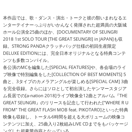
本作品では、歌・ダンス・演出・トークと彼の類いまれなるエ
ンターテイナーっぷりがいかんなく発揮された超満員の大阪城
ホール公演全25曲のほか、[DOCUMENTARY OF SEUNGRI
2018 1st SOLO TOUR [THE GREAT SEUNGRI] in JAPAN]も収
録。STRONG PANDAクラッチバッグ仕様の初回生産限定
DELUXE EDITIONには、完全日本オリジナルとなる特典コンテ
ンツも多数コンパイル。
各公演のMCを編集した[SPECIAL FEATURES]や、各会場のライ
ブ映像で特別編集をした[COLLECTION OF BEST MOMENTS] 5
曲と、3タイプのカメラアングルが楽しめる[SPECIAL CAM] 3曲
を完全収録。さらにはソロとして初出演したヤンマースタジア
ム長居での[a-nation 2018]ライブ映像全12曲とアルバム『THE
GREAT SEUNGRI』のリリースを記念して行われた["WHERE R U
FROM" THE GREAT FLASH MOB feat. PIKOTARO]といった特典
映像も収録し、トータル6時間を超える大ボリュームの映像コ
ンテンツに加え、25曲入り2枚組みLIVE CDまでをもパッケージ
ングした超豪華内容となっている。