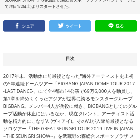
SEUNGRI SHOW~』を武蔵野の森総合スポーツプラザ メインアリーナに
て昨日1/26(土)よりスタートさせた。
シェア
ツイート
送る
目次
2017年末、活動休止前最後となった"海外アーティスト史上初
の5年連続ドームツアー『BIGBANG JAPAN DOME TOUR 2017
-LAST DANCE-』にて全4都市14公演で69万6,000人を動員し、
第1章を締めくくったアジアが世界に誇るモンスターグループ
BIGBANG。メンバー4人が兵役に就き、BIGBANGとしてのグル
ープ活動が休止にはいるなか、現在タレント、アーティスト活
動を精力的にこなすV.I(ヴィアイ)。そのV.Iが入隊前最後となる
ソロツアー『THE GREAT SEUNGRI TOUR 2019 LIVE IN JAPAN
~THE SEUNGRI SHOW~』を武蔵野の森総合スポーツプラザ メ