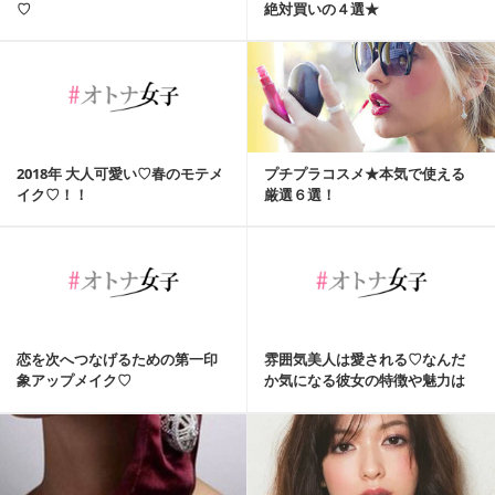
♡
絶対買いの４選★
2018年 大人可愛い♡春のモテメ
プチプラコスメ★本気で使える
イク♡！！
厳選６選！
恋を次へつなげるための第一印
雰囲気美人は愛される♡なんだ
象アップメイク♡
か気になる彼女の特徴や魅力は
何？