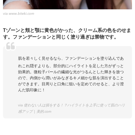
via
www.biteki.com
Tゾーンと頬と顎に黄色がかった、クリーム系の色をのせま
す。ファンデーションと同じく塗り過ぎは禁物です。
肌を若々しく見せるなら、ファンデーションを塗り込んであ
れこれ隠すよりも、部分的にハイライトを足した方がずっと
効果的。微粒子パールの繊細な光がつるんとした輝きを放つ
ので、内側から潤いがみなぎるキメ細かな肌を演出すること
ができます。目周りと口角に狙いを定めてのせると、より澄
んだ肌印象に！
via
使わない人は損をする！？ハイライトを上手に使って肌のハリ
感アップ | 美的.com