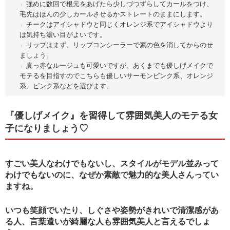
強めに数回で根元をあげたら少しづつずらしてカールをつけ、
毛先はほんの少しカールさせるかストレートのままにします。
チークはアイシャドウと同じくオレンジ系でアイシャドウより
は気持ち濃い目がよいです。
リップはまず、リップコンシーラーで素の色を消してからのせ
ましょう。
真っ赤なルージュも可愛いですが、あくまでも優しげメイクで
モテるを目指すのでこちらも優しいサーモンピンク系、オレンジ
系、ピンク系などを選びます。
『優しげメイク』を習得して雰囲気美人のモテる女
子になりましょう♡
すごい美人なわけでもないし、スタイルがモデル並みって
わけでもないのに、なぜか素敵で魅力的な美人さんってい
ますね。
いつも笑顔でいたり、しぐさや姿勢がきれいで清潔感があ
る人、言葉遣いが綺麗な人も雰囲気美人と言えるでしょ