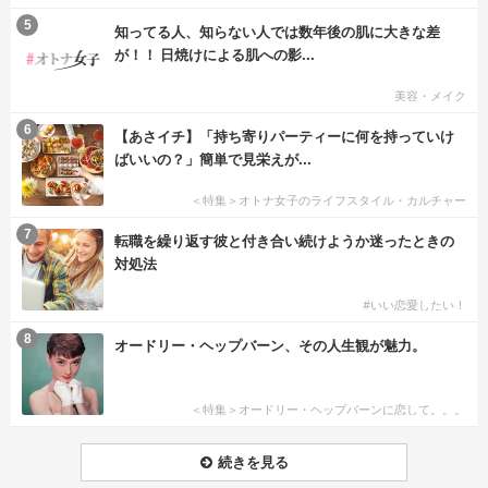
5
知ってる人、知らない人では数年後の肌に大きな差
が！！ 日焼けによる肌への影...
美容・メイク
6
【あさイチ】「持ち寄りパーティーに何を持っていけ
ばいいの？」簡単で見栄えが...
＜特集＞オトナ女子のライフスタイル・カルチャー
7
転職を繰り返す彼と付き合い続けようか迷ったときの
対処法
#いい恋愛したい！
8
オードリー・ヘップバーン、その人生観が魅力。
＜特集＞オードリー・ヘップバーンに恋して。。。
続きを見る