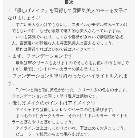
目次
『優しげメイク』を習得して雰囲気美人のモテる女子に
なりましょう♡
すごい美人なわけでもないし、スタイルがモデル並みってわけ
でもないのに、なぜか素敵で魅力的な美人さんっていますね。
いつも笑顔でいたり、しぐさや姿勢がきれいで清潔感がある
人、言葉遣いが綺麗な人も雰囲気美人と言えるでしょう。
所作は習得すればよいので後はメイクです！
まず、ファンデーションです。
最近はBBクリームもありますのでそちらをお使いの方も同じで
すが、最初にコントロールカラーの紫を塗ります。
ファンデーションを塗り終わったらハイライトを入れま
す。
Tゾーンと頬と顎に黄色がかった、クリーム系の色をのせます。
ファンデーションと同じく塗り過ぎは禁物です。
優しげメイクのポイントはアイメイク♡
アイシャドウは優しいオレンジベースの色を選びます。
まつ毛の上にダークカラー、その上にミドルカラー、ライトカ
ラーとぼんやりとぼかしましょう。
アイラインは上はしっかりといれ、下は止めておきましょう。
ビューラーで根元からまつ毛をあげます。