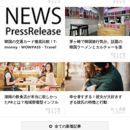
子ライフ
子ライフ
韓国の交通カード徹底比較！T-
茅ヶ崎で韓国旅行気分。話題の
money・WOWPASS・Travel
韓国ラーメンとカルチャーを楽
W...
しむKOREAN ...
#オトナ女
子ライフ
湘南の飲食店が本当に欲しかっ
幸せ者すぎる！彼女が大好きす
たPRとは？地域密着型インフル
ぎる彼氏の特徴と行動
エンサーサービス...
#オトナ女
#いい恋愛
子ライフ
したい！
全ての新着記事