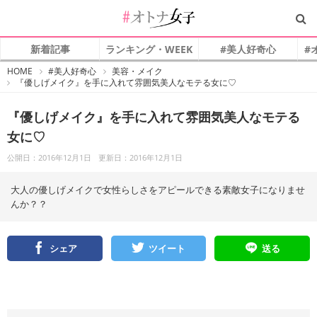
新着記事
ランキング・WEEK
#美人好奇心
#
#
HOME
#美人好奇心
美容・メイク
オ
『優しげメイク』を手に入れて雰囲気美人なモテる女に♡
ト
ナ
女
子
『優しげメイク』を手に入れて雰囲気美人なモテる
女に♡
公開日：2016年12月1日
更新日：2016年12月1日
大人の優しげメイクで女性らしさをアピールできる素敵女子になりませ
んか？？
シェア
ツイート
送る