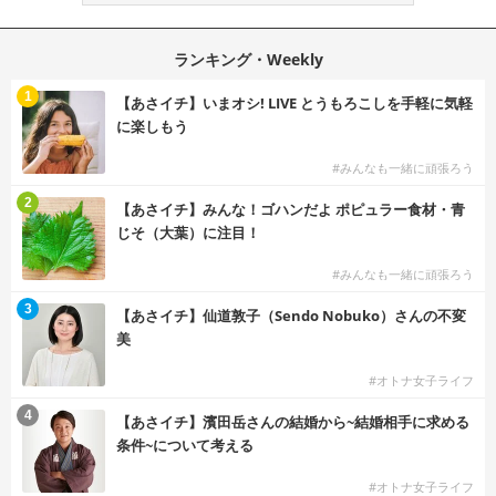
ランキング・Weekly
1
【あさイチ】いまオシ! LIVE とうもろこしを手軽に気軽
に楽しもう
#みんなも一緒に頑張ろう
2
【あさイチ】みんな！ゴハンだよ ポピュラー食材・青
じそ（大葉）に注目！
#みんなも一緒に頑張ろう
3
【あさイチ】仙道敦子（Sendo Nobuko）さんの不変
美
#オトナ女子ライフ
4
【あさイチ】濱田岳さんの結婚から~結婚相手に求める
条件~について考える
#オトナ女子ライフ