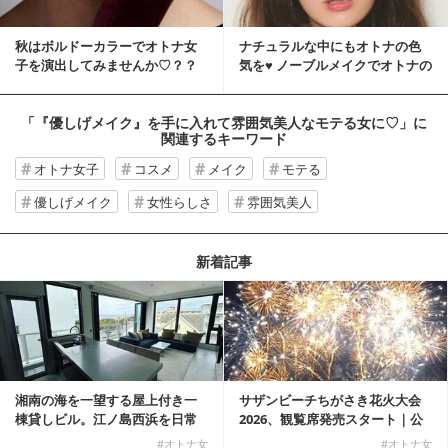
秋はボルドーカラーでオトナ女
ナチュラルな中にもオトナの色
子を演出してみませんか♡？？
気を♥ ノーブルメイクでオトナの
魅力アップ！
「『優しげメイク』を手に入れて雰囲気美人なモテる女に♡」
に
関連するキーワード
オトナ女子
コスメ
メイク
モテる
優しげメイク
女性らしさ
雰囲気美人
新着記事
湘南の海を一望する屋上付き一
サザンビーチちがさき花火大会
棟貸しビル。江ノ島西浜を日常
2026、観覧席発売スタート｜公
にできる特別な物件
式有料席と屋外...
#オトナ女
#オトナ女