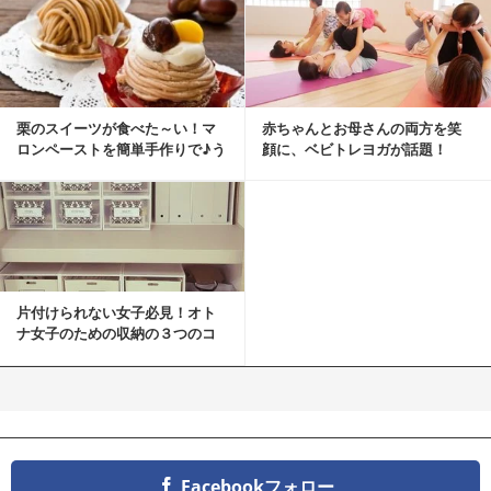
栗のスイーツが食べた～い！マ
赤ちゃんとお母さんの両方を笑
ロンペーストを簡単手作りで♪う
顔に、ベビトレヨガが話題！
ちカフェバンザイ！
片付けられない女子必見！オト
ナ女子のための収納の３つのコ
ツ
Facebookフォロー