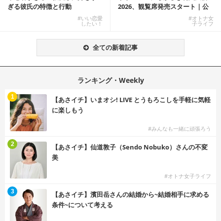
ぎる彼氏の特徴と行動
2026、観覧席発売スタート｜公
式有料席と屋外...
#いい恋愛
#オトナ女
したい！
子ライフ
全ての新着記事
ランキング・Weekly
1
【あさイチ】いまオシ! LIVE とうもろこしを手軽に気軽
に楽しもう
#みんなも一緒に頑張ろう
2
【あさイチ】仙道敦子（Sendo Nobuko）さんの不変
美
#オトナ女子ライフ
3
【あさイチ】濱田岳さんの結婚から~結婚相手に求める
条件~について考える