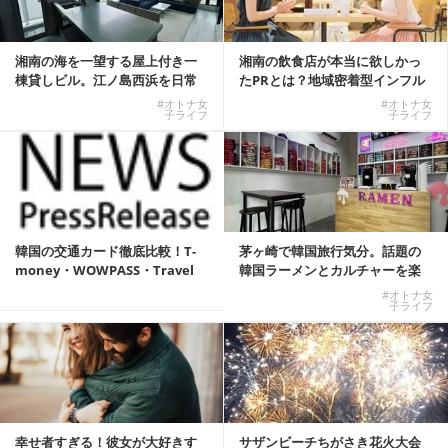
湘南の海を一望する屋上付き一
湘南の飲食店が本当に欲しかっ
棟貸しビル。江ノ島西浜を日常
たPRとは？地域密着型インフル
にできる特別な物件
エンサーサービス...
#オトナ女
#オトナ女
子ライフ
子ライフ
韓国の交通カード徹底比較！T-
茅ヶ崎で韓国旅行気分。話題の
money・WOWPASS・Travel
韓国ラーメンとカルチャーを楽
W...
しむKOREAN ...
#オトナ女
子ライフ
幸せ者すぎる！彼女が大好きす
サザンビーチちがさき花火大会