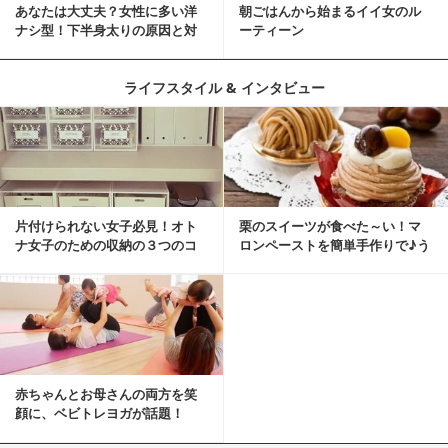
あなたは大丈夫？女性に多い洋
朝ごはんから始まるイイ女のル
ナシ型！下半身太りの原因と対
ーティーン
策
ライフスタイル & インタビュー
片付けられない女子必見！オト
栗のスイーツが食べた～い！マ
ナ女子のための収納の３つのコ
ロンペーストを簡単手作りで♪う
ツ
ちカフェバンザイ！
赤ちゃんとお母さんの両方を笑
顔に、ベビトレヨガが話題！