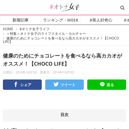
新着記事
ランキング・WEEK
#美人好奇心
#
#
HOME
#オトナ女子ライフ
オ
＜特集＞オトナ女子のライフスタイル・カルチャー
ト
健康のためにチョコレートを食べるなら高カカオがオススメ！【CHOCO
ナ
LIFE】
女
子
健康のためにチョコレートを食べるなら高カカオが
オススメ！【CHOCO LIFE】
公開日：2016年10月3日
更新日：2016年10月3日
シェア
ツイート
送る
目次