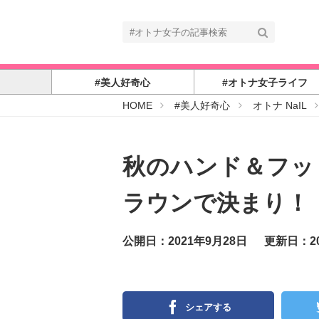
#美人好奇心
#オトナ女子ライフ
#
HOME
#美人好奇心
オトナ NaIL
オ
ト
ナ
女
子
秋のハンド＆フッ
ラウンで決まり！
公開日：2021年9月28日
更新日：20
シェアする