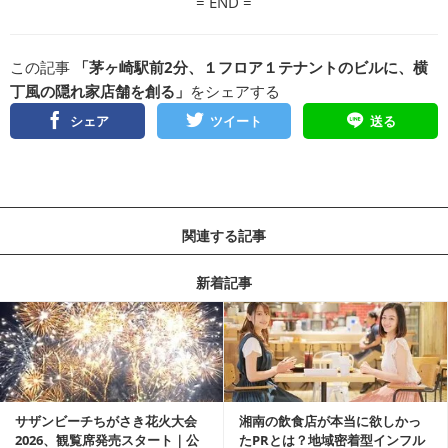
= END =
この記事
「茅ヶ崎駅前2分、１フロア１テナントのビルに、横
丁風の隠れ家店舗を創る」
をシェアする
シェア
ツイート
送る
関連する記事
新着記事
サザンビーチちがさき花火大会
湘南の飲食店が本当に欲しかっ
2026、観覧席発売スタート｜公
たPRとは？地域密着型インフル