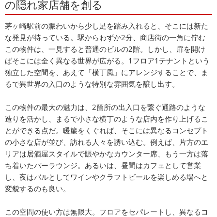
の隠れ家店舗を創る
茅ヶ崎駅前の賑わいから少し足を踏み入れると、そこには新た
な発見が待っている。駅からわずか2分、商店街の一角に佇む
この物件は、一見すると普通のビルの2階。しかし、扉を開け
ばそこには全く異なる世界が広がる。1フロア1テナントという
独立した空間を、あえて「横丁風」にアレンジすることで、ま
るで異世界の入口のような特別な雰囲気を醸し出す。
この物件の最大の魅力は、2箇所の出入口を繋ぐ通路のような
造りを活かし、まるで小さな横丁のような店内を作り上げるこ
とができる点だ。暖簾をくぐれば、そこには異なるコンセプト
の小さな店が並び、訪れる人々を誘い込む。例えば、片方のエ
リアは居酒屋スタイルで賑やかなカウンター席、もう一方は落
ち着いたバーラウンジ。あるいは、昼間はカフェとして営業
し、夜はバルとしてワインやクラフトビールを楽しめる場へと
変貌するのも良い。
この空間の使い方は無限大。フロアをセパレートし、異なるコ