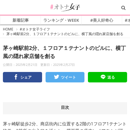
新着記事
ランキング・WEEK
#美人好奇心
#
#
HOME
#オトナ女子ライフ
オ
茅ヶ崎駅前2分、１フロア１テナントのビルに、横丁風の隠れ家店舗を創る
ト
ナ
女
子
茅ヶ崎駅前2分、１フロア１テナントのビルに、横丁
風の隠れ家店舗を創る
公開日：2025年2月21日
更新日：2025年2月27日
シェア
ツイート
送る
目次
茅ヶ崎駅徒歩2分、商店街内に位置する2階の1フロア1テナント