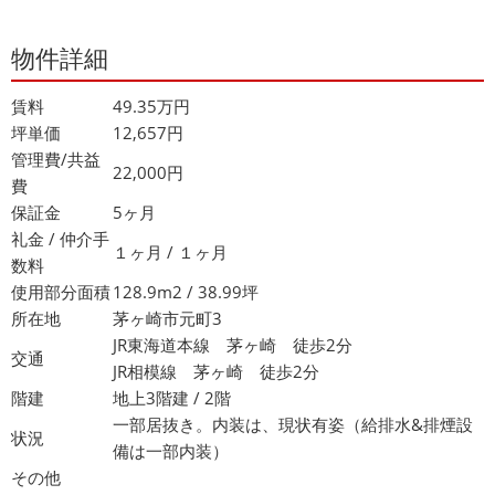
物件詳細
賃料
49.35万円
坪単価
12,657円
管理費/共益
22,000円
費
保証金
5ヶ月
礼金 / 仲介手
１ヶ月 / １ヶ月
数料
使用部分面積
128.9m2 / 38.99坪
所在地
茅ヶ崎市元町3
JR東海道本線 茅ヶ崎 徒歩2分
交通
JR相模線 茅ヶ崎 徒歩2分
階建
地上3階建 / 2階
一部居抜き。内装は、現状有姿（給排水&排煙設
状況
備は一部内装）
その他