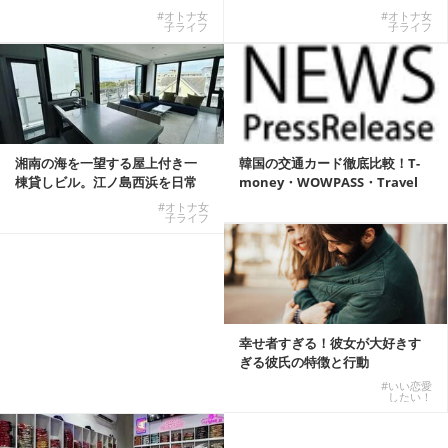
式有料席と屋外...
エンサーサービス...
#オトナ女
#オトナ女
子ライフ
子ライフ
湘南の海を一望する屋上付き一
韓国の交通カード徹底比較！T-
棟貸しビル。江ノ島西浜を日常
money・WOWPASS・Travel
にできる特別な物件
W...
#オトナ女
子ライフ
幸せ者すぎる！彼女が大好きす
ぎる彼氏の特徴と行動
#いい恋愛
したい！