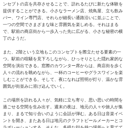
ンセプトの店を共存させることで、訪れるたびに新たな体験を
提供することができる。小さなラーメン店、焼鳥屋、立ち飲み
バー、ワイン専門店、それらが細長い通路沿いに並ぶことで、
一つの空間でさまざまな味と雰囲気を楽しめる。それはまる
で、駅前の商店街から一歩入った先に広がる、小さな秘密の横
丁のようだ。
また、2階という立地もこのコンセプトを際立たせる要素の一
つ。駅前の喧騒を見下ろしながら、ひっそりとした隠れ家的な
空間を演出できる。窓際のカウンター席からは、商店街を歩く
人々の流れを眺めながら、一杯のコーヒーやグラスワインを楽
しむことができる。そして、夜になれば照明が灯り、温かな雰
囲気が街並みに溶け込んでいく。
この場所を訪れる人々が、気軽に立ち寄り、思い思いの時間を
過ごせる空間を生み出す。週末の夜は、地元の人々や旅人が集
まり、まるで知り合いのように会話が弾む。ある日は音楽イベ
ントを開き、またある日は地元のクラフトビールメーカーとコ
ラボレーションする。そんな、多様な顔を持つ場所へと育てて