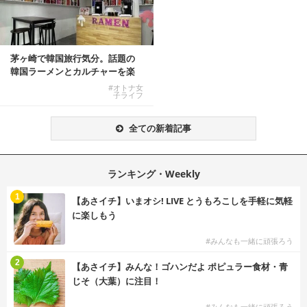
茅ヶ崎で韓国旅行気分。話題の
韓国ラーメンとカルチャーを楽
しむKOREAN ...
#オトナ女
子ライフ
全ての新着記事
ランキング・Weekly
1
【あさイチ】いまオシ! LIVE とうもろこしを手軽に気軽
に楽しもう
#みんなも一緒に頑張ろう
2
【あさイチ】みんな！ゴハンだよ ポピュラー食材・青
じそ（大葉）に注目！
#みんなも一緒に頑張ろう