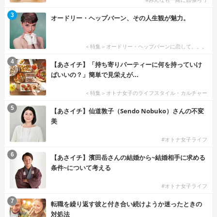
3
オードリー・ヘップバーン、その人生観が魅力。
＜特集＞オードリー・ヘップバーンに恋して。。。
4
【あさイチ】「持ち寄りパーティーに何を持っていけ
ばいいの？」簡単で見栄えが...
＜特集＞オトナ女子のライフスタイル・カルチャー
5
【あさイチ】仙道敦子（Sendo Nobuko）さんの不変
美
#オトナ女子ライフ
6
【あさイチ】濱田岳さんの結婚から~結婚相手に求める
条件~について考える
#オトナ女子ライフ
7
転職を繰り返す彼と付き合い続けようか迷ったときの
対処法