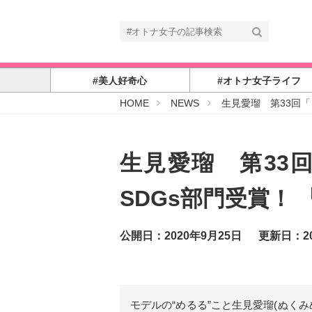
#美人好奇心
#オトナ女子ライフ
#
HOME
NEWS
生見愛瑠 第33回「
オ
ト
ナ
女
子
生見愛瑠 第33
SDGs部門受賞！
公開日：2020年9月25日
更新日：20
モデルの“めるる”こと生見愛瑠(ぬく