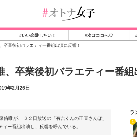
#いい恋愛したい！
#次はココへ♡
唯、卒業後初バラエティー番組出演に反響！
佑唯、卒業後初バラエティー番組
19年2月26日
ラ
今泉佑唯が、 ２２日放送の「有吉くんの正直さんぽ」
1
ティー番組出演し、反響を呼んでいる。