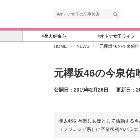
#美人好奇心
#オトナ女子ライフ
#
HOME
NEWS
元欅坂46の今泉佑
オ
ト
ナ
女
子
元欅坂46の今泉
公開日：2019年2月26日
更新日：20
欅坂46を卒業し女優として活動する
（フジテレビ系）に卒業後初のバラエ