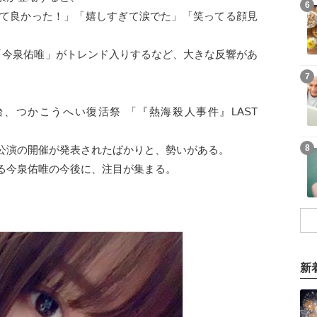
6
れて良かった！」「嬉しすぎて涙でた」「笑ってる顔見
一時「今泉佑唯」がトレンド入りするなど、大きな反響があ
7
、つかこうへい復活祭 「『熱海殺人事件』LAST
8
公演の開催が発表されたばかりと、勢いがある。
る今泉佑唯の今後に、注目が集まる。
新