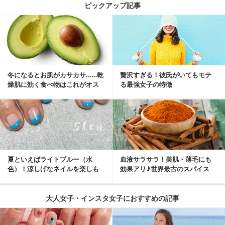
ピックアップ記事
冬になるとお肌がカサカサ……乾
贅沢すぎる！彼氏がいてもモテ
燥肌に効く食べ物はこれがオス
る最強女子の特徴
スメ♪
夏といえばライトブルー（水
血液サラサラ！美肌・薄毛にも
色）！涼しげなネイルを楽しも
効果アリ♪世界最古のスパイス
♡
「シナモン」で若返り！
大人女子・インスタ女子におすすめの記事