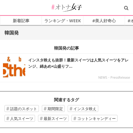
新着記事
ランキング・WEEK
#美人好奇心
#
韓国発
韓国発の記事
インスタ映えも抜群！最新スイーツは人気スイーツをアレ
ンジ、綿あめ×山盛りフ...
NEWS・PressRelease
関連するタグ
話題のスポット
期間限定
インスタ映え
人気スイーツ
最新スイーツ
コットンキャンディー