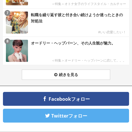
＜特集＞オトナ女子のライフスタイル・カルチャー
7
転職を繰り返す彼と付き合い続けようか迷ったときの
対処法
#いい恋愛したい！
8
オードリー・ヘップバーン、その人生観が魅力。
＜特集＞オードリー・ヘップバーンに恋して。。。
続きを見る
Facebookフォロー
Twitterフォロー