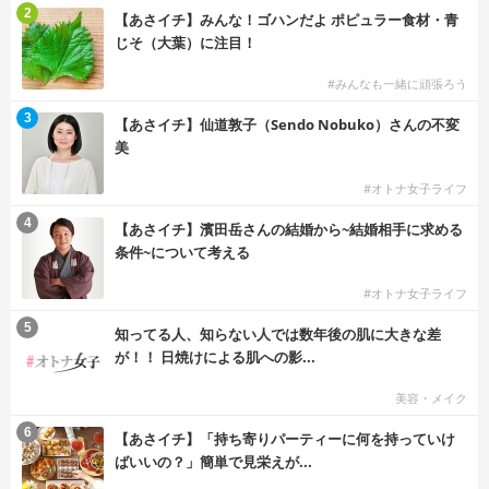
2
【あさイチ】みんな！ゴハンだよ ポピュラー食材・青
じそ（大葉）に注目！
#みんなも一緒に頑張ろう
3
【あさイチ】仙道敦子（Sendo Nobuko）さんの不変
美
#オトナ女子ライフ
4
【あさイチ】濱田岳さんの結婚から~結婚相手に求める
条件~について考える
#オトナ女子ライフ
5
知ってる人、知らない人では数年後の肌に大きな差
が！！ 日焼けによる肌への影...
美容・メイク
6
【あさイチ】「持ち寄りパーティーに何を持っていけ
ばいいの？」簡単で見栄えが...