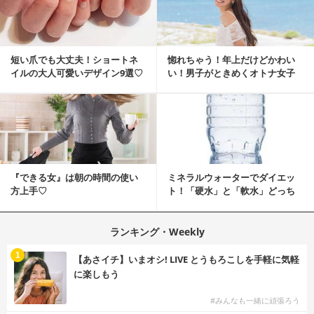
短い爪でも大丈夫！ショートネ
惚れちゃう！年上だけどかわい
イルの大人可愛いデザイン9選♡
い！男子がときめくオトナ女子
とは？
『できる女』は朝の時間の使い
ミネラルウォーターでダイエッ
方上手♡
ト！「硬水」と「軟水」どっち
を選ぶ？
ランキング・Weekly
1
【あさイチ】いまオシ! LIVE とうもろこしを手軽に気軽
に楽しもう
#みんなも一緒に頑張ろう