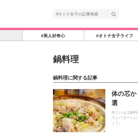
#美人好奇心
#オトナ女子ライフ
鍋料理
鍋料理に関する記事
記事を読む
体の芯か
選
冬といえば鍋料
ワンパターンに
ょう。