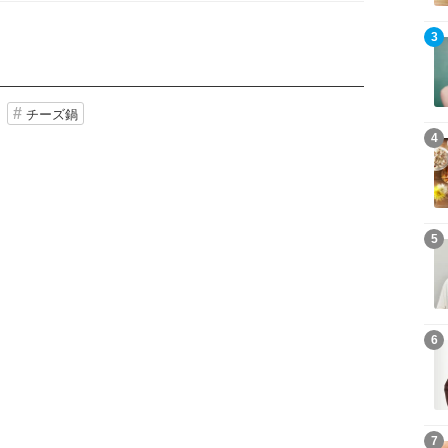
3
チーズ鍋
4
5
6
7