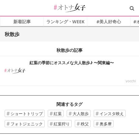
新着記事
ランキング・WEEK
#美人好奇心
#
秋散歩
秋散歩の記事
紅葉の季節にオススメな大人散歩♪ 〜関東編〜
yocchi
関連するタグ
ショートトリップ
紅葉
大人散歩
インスタ映え
フォトジェニック
紅葉狩り
秩父
奥多摩