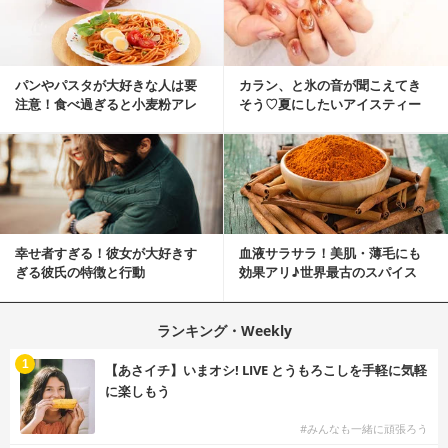
パンやパスタが大好きな人は要
カラン、と氷の音が聞こえてき
注意！食べ過ぎると小麦粉アレ
そう♡夏にしたいアイスティー
ルギーになるかも？
ネイル
幸せ者すぎる！彼女が大好きす
血液サラサラ！美肌・薄毛にも
ぎる彼氏の特徴と行動
効果アリ♪世界最古のスパイス
「シナモン」で若返り！
ランキング・Weekly
1
【あさイチ】いまオシ! LIVE とうもろこしを手軽に気軽
に楽しもう
#みんなも一緒に頑張ろう