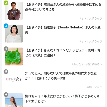
2
【あさイチ】濱田岳さんの結婚から~結婚相手に求める
条件~について考える
#オトナ女子ライフ
3
【あさイチ】仙道敦子（Sendo Nobuko）さんの不変
美
#オトナ女子ライフ
4
【あさイチ】みんな！ゴハンだよ ポピュラー食材・青
じそ（大葉）に注目！
#みんなも一緒に頑張ろう
5
知ってる人、知らない人では数年後の肌に大きな差
が！！ 日焼けによる肌への影...
美容・メイク
6
惚れちゃう！年上だけどかわいい！男子がときめくオ
トナ女子とは？