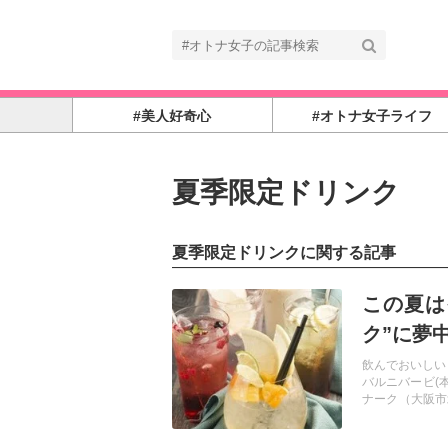
#美人好奇心
#オトナ女子ライフ
夏季限定ドリンク
夏季限定ドリンクに関する記事
記事を読む
この夏は
ク”に夢
レストラ
飲んでおいしい
バルニバービ(
ナーク（大阪市
ます。