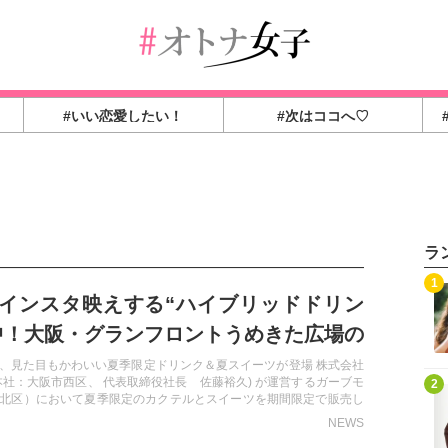
#いい恋愛したい！
#次はココへ♡
ラ
1
インスタ映えする“ハイブリッドドリン
中！大阪・グランフロントうめきた広場の
ン「GARB MONAQUE」で期間限定販売
、見た目もかわいい夏季限定ドリンク＆夏スイーツが登場 株式会社
本社：大阪市西区、 代表取締役社長 佐藤裕久) が運営するガーブモ
2
北区）において夏季限定のカクテルとスイーツを期間限定で販売し
NEWS