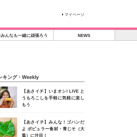
マイページ
#みんなも一緒に頑張ろう
NEWS
ンキング・Weekly
【あさイチ】いまオシ! LIVE と
うもろこしを手軽に気軽に楽し
もう
【あさイチ】みんな！ゴハンだ
よ ポピュラー食材・青じそ（大
葉）に注目！