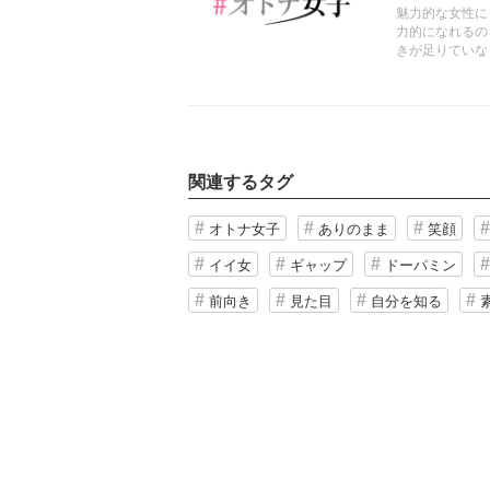
魅力的な女性に
力的になれるの
きが足りていな
内面を磨いて内
関連するタグ
オトナ女子
ありのまま
笑顔
イイ女
ギャップ
ドーパミン
前向き
見た目
自分を知る