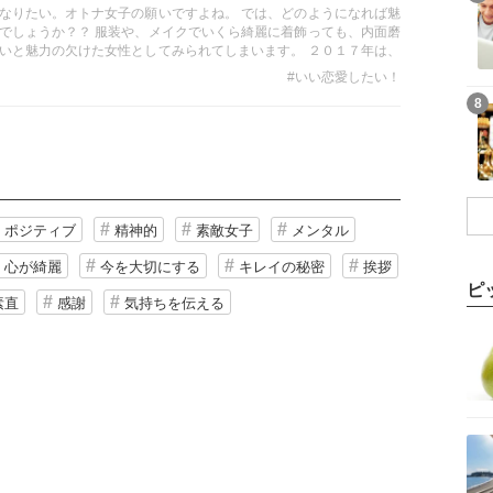
なりたい。オトナ女子の願いですよね。 では、どのようになれば魅
でしょうか？？ 服装や、メイクでいくら綺麗に着飾っても、内面磨
いと魅力の欠けた女性としてみられてしまいます。 ２０１７年は、
面美人を目指しませんか？
#いい恋愛したい！
8
ポジティブ
精神的
素敵女子
メンタル
心が綺麗
今を大切にする
キレイの秘密
挨拶
ピ
素直
感謝
気持ちを伝える