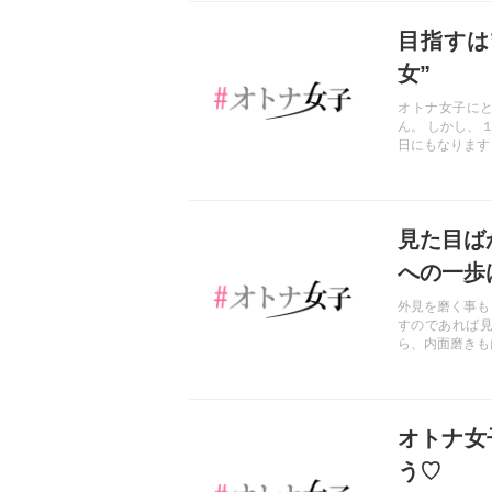
記事を読む
目指すは
女”
オトナ女子に
ん。 しかし、
日にもなります
していくイイ女
記事を読む
見た目ば
への一歩
外見を磨く事も
すのであれば見
ら、内面磨きも
記事を読む
オトナ女
う♡