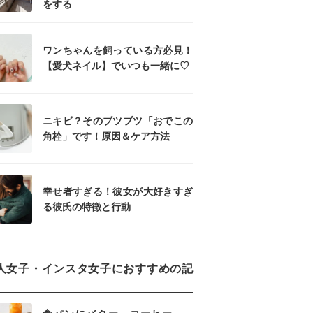
をする
ワンちゃんを飼っている方必見！
【愛犬ネイル】でいつも一緒に♡
ニキビ？そのブツブツ「おでこの
角栓」です！原因＆ケア方法
幸せ者すぎる！彼女が大好きすぎ
る彼氏の特徴と行動
人女子・インスタ女子におすすめの記