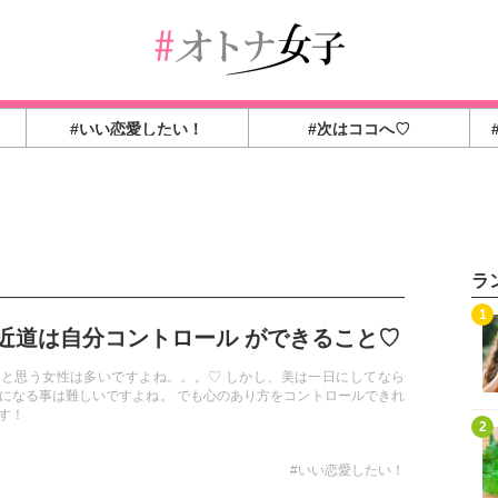
#いい恋愛したい！
#次はココへ♡
ラ
1
近道は自分コントロール ができること♡
と思う女性は多いですよね。。。♡ しかし、美は一日にしてなら
になる事は難しいですよね。 でも心のあり方をコントロールできれ
す！
2
#いい恋愛したい！