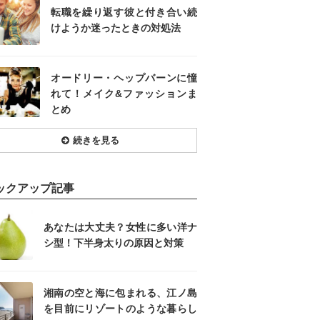
転職を繰り返す彼と付き合い続
けようか迷ったときの対処法
オードリー・ヘップバーンに憧
れて！メイク&ファッションま
とめ
続きを見る
ックアップ記事
あなたは大丈夫？女性に多い洋ナ
シ型！下半身太りの原因と対策
湘南の空と海に包まれる、江ノ島
を目前にリゾートのような暮らし