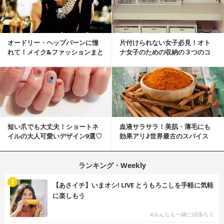
オードリー・ヘップバーンに憧
片付けられない女子必見！オト
れて！メイク&ファッションまと
ナ女子のための収納の３つのコ
め
ツ
短い爪でも大丈夫！ショートネ
血液サラサラ！美肌・薄毛にも
イルの大人可愛いデザイン9選♡
効果アリ♪世界最古のスパイス
「シナモン」で若返り！
ランキング・Weekly
1
【あさイチ】いまオシ! LIVE とうもろこしを手軽に気軽
に楽しもう
#みんなも一緒に頑張ろう