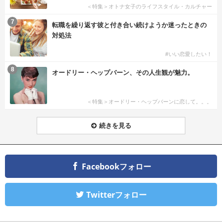
＜特集＞オトナ女子のライフスタイル・カルチャー
7
転職を繰り返す彼と付き合い続けようか迷ったときの
対処法
#いい恋愛したい！
8
オードリー・ヘップバーン、その人生観が魅力。
＜特集＞オードリー・ヘップバーンに恋して。。。
続きを見る
Facebookフォロー
Twitterフォロー