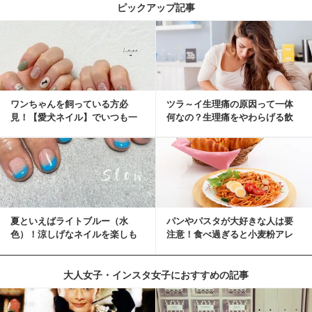
ピックアップ記事
ワンちゃんを飼っている方必
ツラ～イ生理痛の原因って一体
見！【愛犬ネイル】でいつも一
何なの？生理痛をやわらげる飲
緒に♡
み物・食べ物とは？
夏といえばライトブルー（水
パンやパスタが大好きな人は要
色）！涼しげなネイルを楽しも
注意！食べ過ぎると小麦粉アレ
♡
ルギーになるかも？
大人女子・インスタ女子におすすめの記事