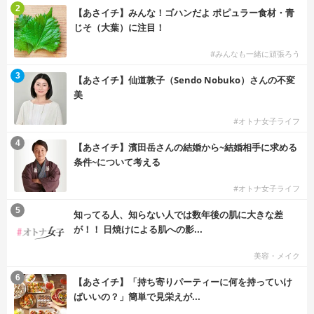
2
【あさイチ】みんな！ゴハンだよ ポピュラー食材・青
じそ（大葉）に注目！
#みんなも一緒に頑張ろう
3
【あさイチ】仙道敦子（Sendo Nobuko）さんの不変
美
#オトナ女子ライフ
4
【あさイチ】濱田岳さんの結婚から~結婚相手に求める
条件~について考える
#オトナ女子ライフ
5
知ってる人、知らない人では数年後の肌に大きな差
が！！ 日焼けによる肌への影...
美容・メイク
6
【あさイチ】「持ち寄りパーティーに何を持っていけ
ばいいの？」簡単で見栄えが...