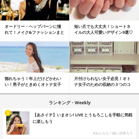
オードリー・ヘップバーンに憧
短い爪でも大丈夫！ショートネ
れて！メイク&ファッションまと
イルの大人可愛いデザイン9選♡
め
惚れちゃう！年上だけどかわい
片付けられない女子必見！オト
い！男子がときめくオトナ女子
ナ女子のための収納の３つのコ
とは？
ツ
ランキング・Weekly
1
【あさイチ】いまオシ! LIVE とうもろこしを手軽に気軽
に楽しもう
#みんなも一緒に頑張ろう