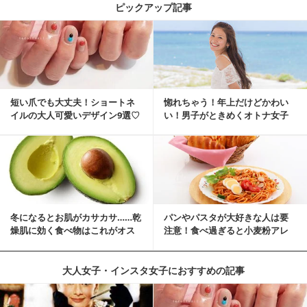
ピックアップ記事
短い爪でも大丈夫！ショートネ
惚れちゃう！年上だけどかわい
イルの大人可愛いデザイン9選♡
い！男子がときめくオトナ女子
とは？
冬になるとお肌がカサカサ……乾
パンやパスタが大好きな人は要
燥肌に効く食べ物はこれがオス
注意！食べ過ぎると小麦粉アレ
スメ♪
ルギーになるかも？
大人女子・インスタ女子におすすめの記事