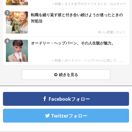
＜特集＞オトナ女子のライフスタイル・カルチャー
7
転職を繰り返す彼と付き合い続けようか迷ったときの
対処法
#いい恋愛したい！
8
オードリー・ヘップバーン、その人生観が魅力。
＜特集＞オードリー・ヘップバーンに恋して。。。
続きを見る
Facebookフォロー
Twitterフォロー