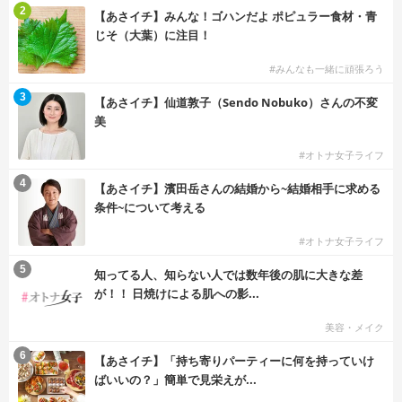
2
【あさイチ】みんな！ゴハンだよ ポピュラー食材・青
じそ（大葉）に注目！
#みんなも一緒に頑張ろう
3
【あさイチ】仙道敦子（Sendo Nobuko）さんの不変
美
#オトナ女子ライフ
4
【あさイチ】濱田岳さんの結婚から~結婚相手に求める
条件~について考える
#オトナ女子ライフ
5
知ってる人、知らない人では数年後の肌に大きな差
が！！ 日焼けによる肌への影...
美容・メイク
6
【あさイチ】「持ち寄りパーティーに何を持っていけ
ばいいの？」簡単で見栄えが...