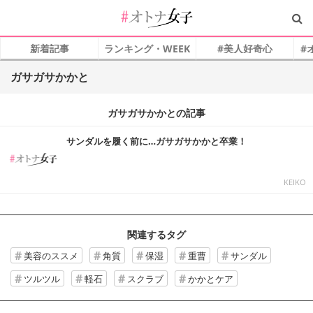
新着記事
ランキング・WEEK
#美人好奇心
#
ガサガサかかと
ガサガサかかとの記事
サンダルを履く前に…ガサガサかかと卒業！
KEIKO
関連するタグ
美容のススメ
角質
保湿
重曹
サンダル
ツルツル
軽石
スクラブ
かかとケア