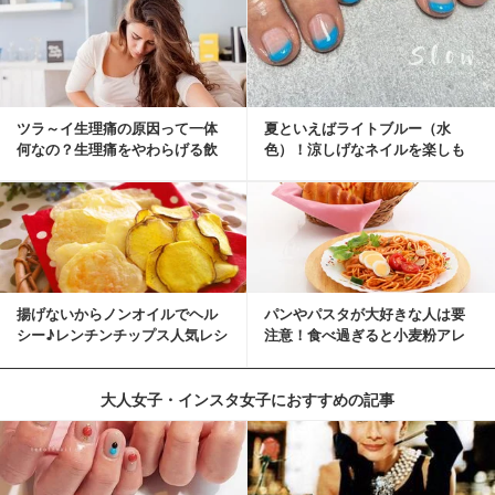
ツラ～イ生理痛の原因って一体
夏といえばライトブルー（水
何なの？生理痛をやわらげる飲
色）！涼しげなネイルを楽しも
み物・食べ物とは？
♡
揚げないからノンオイルでヘル
パンやパスタが大好きな人は要
シー♪レンチンチップス人気レシ
注意！食べ過ぎると小麦粉アレ
ピ
ルギーになるかも？
大人女子・インスタ女子におすすめの記事