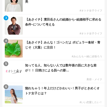
美
#オトナ女子ライフ
3
【あさイチ】濱田岳さんの結婚から~結婚相手に求める
条件~について考える
#オトナ女子ライフ
4
【あさイチ】みんな！ゴハンだよ ポピュラー食材・青
じそ（大葉）に注目！
#みんなも一緒に頑張ろう
5
知ってる人、知らない人では数年後の肌に大きな差
が！！ 日焼けによる肌への影...
美容・メイク
6
惚れちゃう！年上だけどかわいい！男子がときめくオ
トナ女子とは？
#いい恋愛したい！