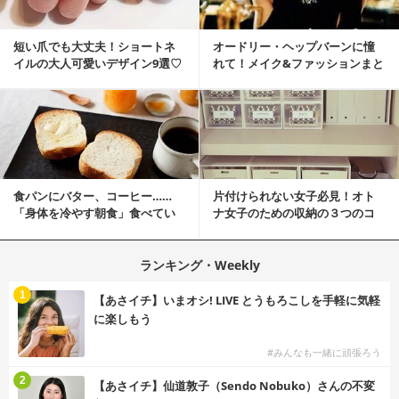
短い爪でも大丈夫！ショートネ
オードリー・ヘップバーンに憧
イルの大人可愛いデザイン9選♡
れて！メイク&ファッションまと
め
食パンにバター、コーヒー……
片付けられない女子必見！オト
「身体を冷やす朝食」食べてい
ナ女子のための収納の３つのコ
ませんか？
ツ
ランキング・Weekly
1
【あさイチ】いまオシ! LIVE とうもろこしを手軽に気軽
に楽しもう
#みんなも一緒に頑張ろう
2
【あさイチ】仙道敦子（Sendo Nobuko）さんの不変