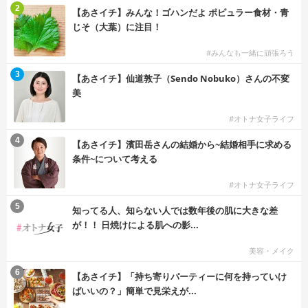
2
【あさイチ】みんな！ゴハンだよ ポピュラー食材・青
じそ（大葉）に注目！
#みんなも一緒に頑張ろう
3
【あさイチ】仙道敦子（Sendo Nobuko）さんの不変
美
#オトナ女子ライフ
4
【あさイチ】濱田岳さんの結婚から~結婚相手に求める
条件~について考える
#オトナ女子ライフ
5
知ってる人、知らない人では数年後の肌に大きな差
が！！ 日焼けによる肌への影...
美容・メイク
6
【あさイチ】「持ち寄りパーティーに何を持っていけ
ばいいの？」簡単で見栄えが...