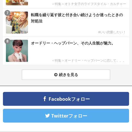
＜特集＞オトナ女子のライフスタイル・カルチャー
7
転職を繰り返す彼と付き合い続けようか迷ったときの
対処法
#いい恋愛したい！
8
オードリー・ヘップバーン、その人生観が魅力。
＜特集＞オードリー・ヘップバーンに恋して。。。
続きを見る
Facebookフォロー
Twitterフォロー