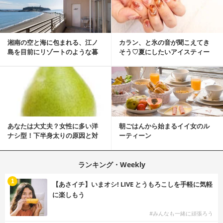
湘南の空と海に包まれる、江ノ
カラン、と氷の音が聞こえてき
島を目前にリゾートのような暮
そう♡夏にしたいアイスティー
らしをする
ネイル
あなたは大丈夫？女性に多い洋
朝ごはんから始まるイイ女のル
ナシ型！下半身太りの原因と対
ーティーン
策
ランキング・Weekly
1
【あさイチ】いまオシ! LIVE とうもろこしを手軽に気軽
に楽しもう
#みんなも一緒に頑張ろう