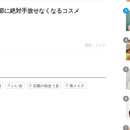
節に絶対手放せなくなるコスメ
3
4
美容・メイク
5
海
いい女
太陽の似合う女
海メイク
6
7