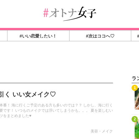
#いい恋愛したい！
#次はココへ♡
ラ
1
引く いい女メイク♡
本番！ 海に行くご予定のある方も多いのでは？？ しかし、海に行く
要です！ いつものメイクでは浮いてしまうかも。。。 夏を楽しむい
ツをまとめました♥
2
美容・メイク