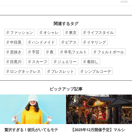
note_
関連するタグ
ファッション
オシャレ
東京
ライフスタイル
中目黒
ハンドメイド
ピアス
イヤリング
息抜き
手芸
夜
羊毛フェルト
フェルトボール
目黒川
スカーフ
ジュエリー
着回し
ロングネックレス
ブレスレット
シンプルコーデ
ピックアップ記事
贅沢すぎる！彼氏がいてもモテ
【2025年12月開催予定】マルシ