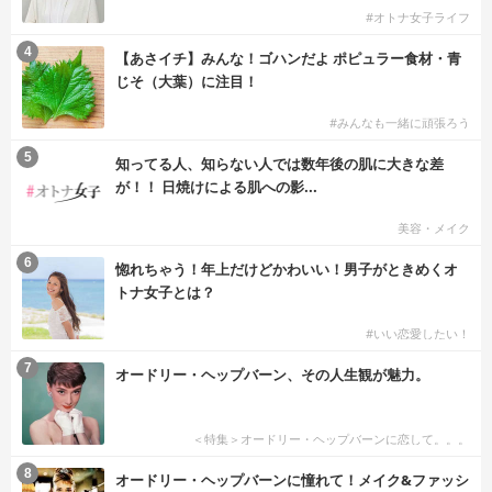
#オトナ女子ライフ
4
【あさイチ】みんな！ゴハンだよ ポピュラー食材・青
じそ（大葉）に注目！
#みんなも一緒に頑張ろう
5
知ってる人、知らない人では数年後の肌に大きな差
が！！ 日焼けによる肌への影...
美容・メイク
6
惚れちゃう！年上だけどかわいい！男子がときめくオ
トナ女子とは？
#いい恋愛したい！
7
オードリー・ヘップバーン、その人生観が魅力。
＜特集＞オードリー・ヘップバーンに恋して。。。
8
オードリー・ヘップバーンに憧れて！メイク&ファッシ