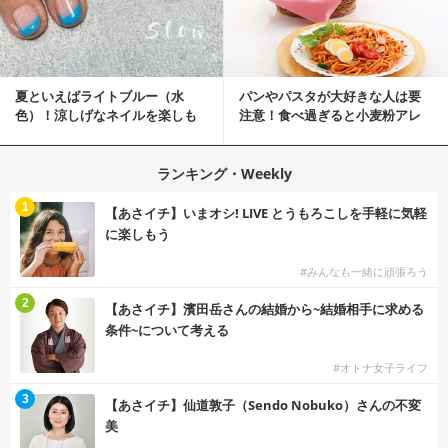
夏といえばライトブルー（水
パンやパスタが大好きな人は要
色）！涼しげなネイルを楽しも
注意！食べ過ぎると小麦粉アレ
♡
ルギーになるかも？
ランキング・Weekly
1
【あさイチ】いまオシ! LIVE とうもろこしを手軽に気軽
に楽しもう
#みんなも一緒に頑張ろう
2
【あさイチ】濱田岳さんの結婚から~結婚相手に求める
条件~について考える
#オトナ女子ライフ
3
【あさイチ】仙道敦子（Sendo Nobuko）さんの不変
美