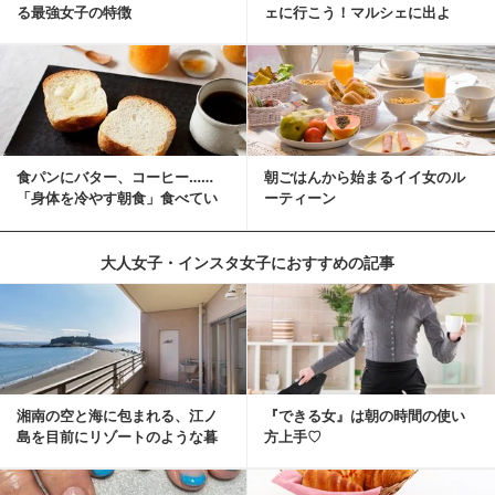
る最強女子の特徴
ェに行こう！マルシェに出よ
う！湘南マルシ...
食パンにバター、コーヒー……
朝ごはんから始まるイイ女のル
「身体を冷やす朝食」食べてい
ーティーン
ませんか？
大人女子・インスタ女子におすすめの記事
湘南の空と海に包まれる、江ノ
『できる女』は朝の時間の使い
島を目前にリゾートのような暮
方上手♡
らしをする