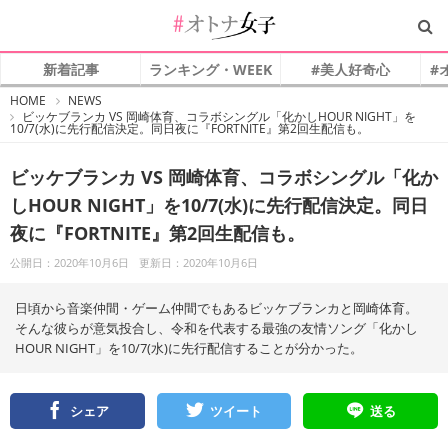
新着記事
ランキング・WEEK
#美人好奇心
#
#
HOME
NEWS
オ
ビッケブランカ VS 岡崎体育、コラボシングル「化かしHOUR NIGHT」を
ト
10/7(水)に先行配信決定。同日夜に『FORTNITE』第2回生配信も。
ナ
女
子
ビッケブランカ VS 岡崎体育、コラボシングル「化か
しHOUR NIGHT」を10/7(水)に先行配信決定。同日
夜に『FORTNITE』第2回生配信も。
公開日：2020年10月6日
更新日：2020年10月6日
日頃から音楽仲間・ゲーム仲間でもあるビッケブランカと岡崎体育。
そんな彼らが意気投合し、令和を代表する最強の友情ソング「化かし
HOUR NIGHT」を10/7(水)に先行配信することが分かった。
シェア
ツイート
送る