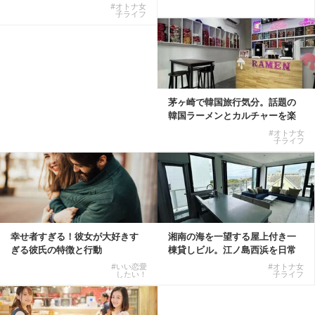
式有料席と屋外...
W...
#オトナ女
子ライフ
茅ヶ崎で韓国旅行気分。話題の
韓国ラーメンとカルチャーを楽
しむKOREAN ...
#オトナ女
子ライフ
幸せ者すぎる！彼女が大好きす
湘南の海を一望する屋上付き一
ぎる彼氏の特徴と行動
棟貸しビル。江ノ島西浜を日常
にできる特別な物件
#いい恋愛
#オトナ女
したい！
子ライフ