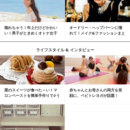
惚れちゃう！年上だけどかわい
オードリー・ヘップバーンに憧
い！男子がときめくオトナ女子
れて！メイク&ファッションまと
とは？
め
ライフスタイル & インタビュー
栗のスイーツが食べた～い！マ
赤ちゃんとお母さんの両方を笑
ロンペーストを簡単手作りで♪う
顔に、ベビトレヨガが話題！
ちカフェバンザイ！