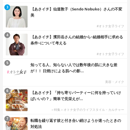
3
【あさイチ】仙道敦子（Sendo Nobuko）さんの不変
美
#オトナ女子ライフ
4
【あさイチ】濱田岳さんの結婚から~結婚相手に求める
条件~について考える
#オトナ女子ライフ
5
知ってる人、知らない人では数年後の肌に大きな差
が！！ 日焼けによる肌への影...
美容・メイク
6
【あさイチ】「持ち寄りパーティーに何を持っていけ
ばいいの？」簡単で見栄えが...
＜特集＞オトナ女子のライフスタイル・カルチャー
7
転職を繰り返す彼と付き合い続けようか迷ったときの
対処法