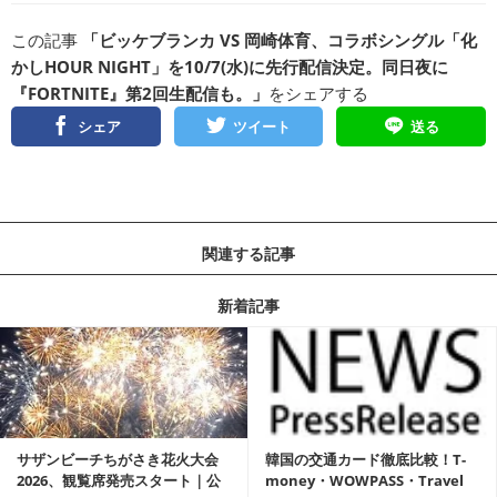
この記事
「ビッケブランカ VS 岡崎体育、コラボシングル「化
かしHOUR NIGHT」を10/7(水)に先行配信決定。同日夜に
『FORTNITE』第2回生配信も。」
をシェアする
シェア
ツイート
送る
関連する記事
新着記事
サザンビーチちがさき花火大会
韓国の交通カード徹底比較！T-
2026、観覧席発売スタート｜公
money・WOWPASS・Travel