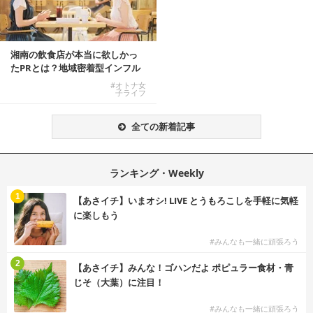
湘南の飲食店が本当に欲しかっ
たPRとは？地域密着型インフル
エンサーサービス...
#オトナ女
子ライフ
全ての新着記事
ランキング・Weekly
1
【あさイチ】いまオシ! LIVE とうもろこしを手軽に気軽
に楽しもう
#みんなも一緒に頑張ろう
2
【あさイチ】みんな！ゴハンだよ ポピュラー食材・青
じそ（大葉）に注目！
#みんなも一緒に頑張ろう