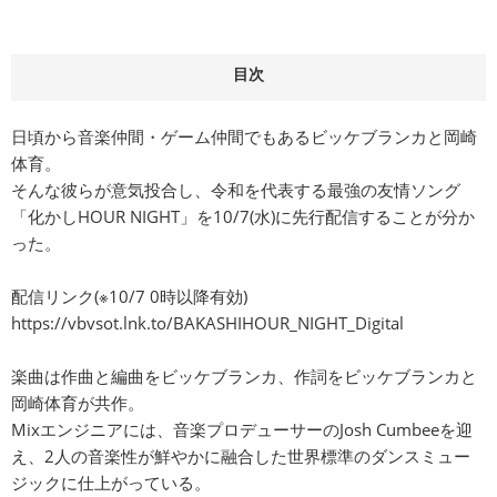
目次
日頃から音楽仲間・ゲーム仲間でもあるビッケブランカと岡崎
体育。
そんな彼らが意気投合し、令和を代表する最強の友情ソング
「化かしHOUR NIGHT」を10/7(水)に先行配信することが分か
った。
配信リンク(※10/7 0時以降有効)
https://vbvsot.lnk.to/BAKASHIHOUR_NIGHT_Digital
楽曲は作曲と編曲をビッケブランカ、作詞をビッケブランカと
岡崎体育が共作。
Mixエンジニアには、音楽プロデューサーのJosh Cumbeeを迎
え、2人の音楽性が鮮やかに融合した世界標準のダンスミュー
ジックに仕上がっている。