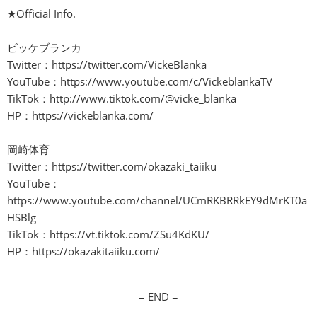
★Official Info.
ビッケブランカ
Twitter：
https://twitter.com/VickeBlanka
YouTube：
https://www.youtube.com/c/VickeblankaTV
TikTok：
http://www.tiktok.com/@vicke_blanka
HP：
https://vickeblanka.com/
岡崎体育
Twitter：
https://twitter.com/okazaki_taiiku
YouTube：
https://www.youtube.com/channel/UCmRKBRRkEY9dMrKT0a
HSBlg
TikTok：
https://vt.tiktok.com/ZSu4KdKU/
HP：
https://okazakitaiiku.com/
= END =