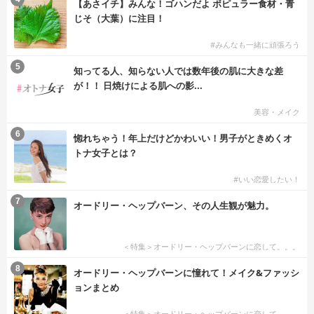
【あさイチ】みんな！ゴハンだよ ポピュラー食材・青
じそ（大葉）に注目！
#みんなも一緒に頑張ろう
5
知ってる人、知らない人では数年後の肌に大きな差
が！！ 日焼けによる肌への影...
美容・メイク
6
惚れちゃう！年上だけどかわいい！男子がときめくオ
トナ女子とは？
#いい恋愛したい！
7
オードリー・ヘップバーン、その人生観が魅力。
＜特集＞オードリー・ヘップバーンに恋して。。。
8
オードリー・ヘップバーンに憧れて！メイク&ファッシ
ョンまとめ
＜特集＞オードリー・ヘップバーンに恋して。。。