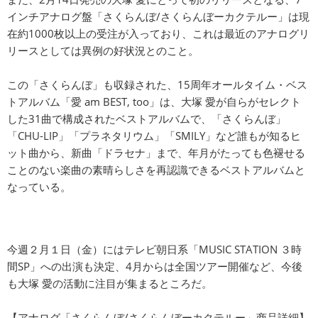
インチアナログ盤「さくらんぼ/さくらんぼーカクテルー」は現
在約1000枚以上の受注が入っており、これは最近のアナログリ
リースとしては異例の好状況とのこと。
この「さくらんぼ」も収録された、15周年オールタイム・ベス
トアルバム「愛 am BEST, too」は、大塚 愛が自らがセレクト
した31曲で構成されたベストアルバムで、「さくらんぼ」
「CHU-LIP」「プラネタリウム」「SMILY」など誰もが知るヒ
ット曲から、新曲「ドラセナ」まで、年月がたっても色褪せる
ことのない楽曲の素晴らしさを再認識できるベストアルバムと
なっている。
今週２月１日（金）にはテレビ朝日系「MUSIC STATION ３時
間SP」への出演も決定、4月からは全国ツアー開催など、今後
も大塚 愛の活動に注目が集まるところだ。
【アナログ「さくらんぼ/さくらんぼーカクテルー」商品詳細】