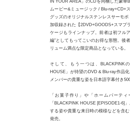
IN YOUR AREA」のCDを同梱した
ムービー&ミュージック / Blu-ray
グッズのオリジナルステンレスサーモボ
加収録された【2DVD+GOODS+スマプラム
ケージもラインナップ。前者は初フルアル
編"としてもってこいのお得な形態。後
リューム満点な限定商品となっている。
そして、もう一つは、BLACKPINK
HOUSE」が待望のDVD & Blu-ray作
メンバーの貴重な姿を日本語字幕付き50
「お菓子作り」や「ホームパーティ
「BLACKPINK HOUSE [EPISO
する姿や貴重な来日時の模様などを含む「BLAC
発売。