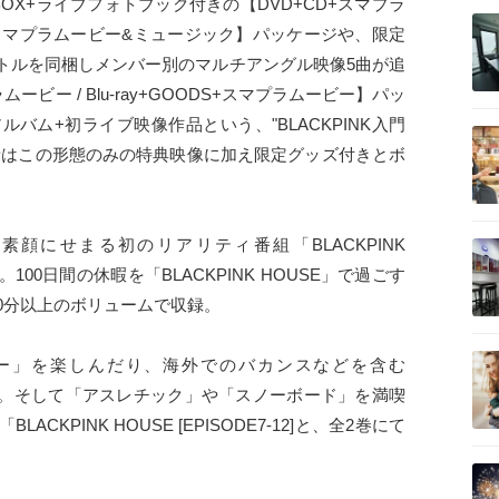
豪華BOX+ライブフォトブック付きの【DVD+CD+スマプラ
+CD+スマプラムービー&ミュージック】パッケージや、限定
トルを同梱しメンバー別のマルチアングル映像5曲が追
ービー / Blu-ray+GOODS+スマプラムービー】パッ
バム+初ライブ映像作品という、"BLACKPINK入門
者はこの形態のみの特典映像に加え限定グッズ付きとボ
の素顔にせまる初のリアリティ番組「BLACKPINK
品化。100日間の休暇を「BLACKPINK HOUSE」で過ごす
0分以上のボリュームで収録。
ー」を楽しんだり、海外でのバカンスなどを含む
DE1-6]」。そして「アスレチック」や「スノーボード」を満喫
KPINK HOUSE [EPISODE7-12]と、全2巻にて