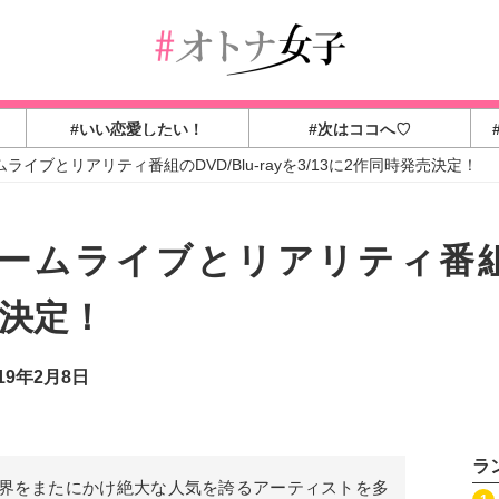
#いい恋愛したい！
#次はココへ♡
ームライブとリアリティ番組のDVD/Blu-rayを3/13に2作同時発売決定！
初ドームライブとリアリティ番組のD
売決定！
19年2月8日
ラ
等、全世界をまたにかけ絶大な人気を誇るアーティストを多