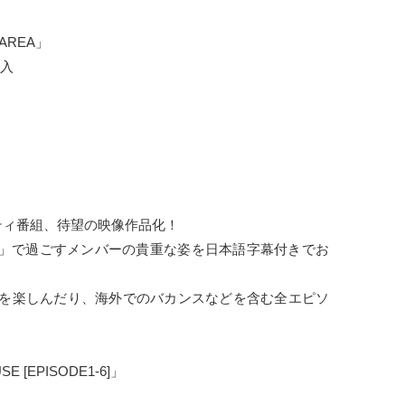
 AREA」
封入
リティ番組、待望の映像作品化！
OUSE」で過ごすメンバーの貴重な姿を日本語字幕付きでお
を楽しんだり、海外でのバカンスなどを含む全エピソ
USE [EPISODE1-6]」