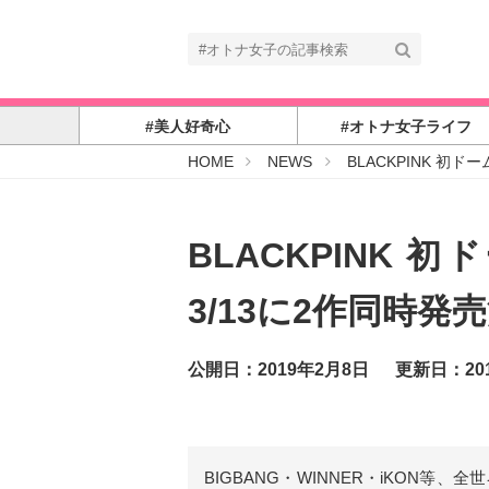
#美人好奇心
#オトナ女子ライフ
#
HOME
NEWS
BLACKPINK 初ド
オ
ト
ナ
女
子
BLACKPINK 
3/13に2作同時発
公開日：2019年2月8日
更新日：20
BIGBANG・WINNER・iKON