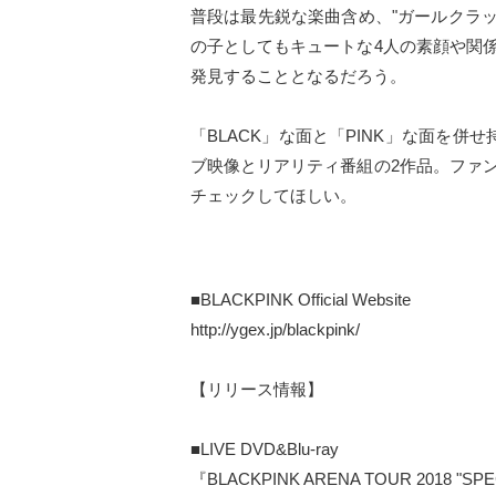
普段は最先鋭な楽曲含め、"ガールクラッシ
の子としてもキュートな4人の素顔や関
発見することとなるだろう。
「BLACK」な面と「PINK」な面を併せ
ブ映像とリアリティ番組の2作品。ファ
チェックしてほしい。
■BLACKPINK Official Website
http://ygex.jp/blackpink/
【リリース情報】
■LIVE DVD&Blu-ray
『BLACKPINK ARENA TOUR 2018 "SPE