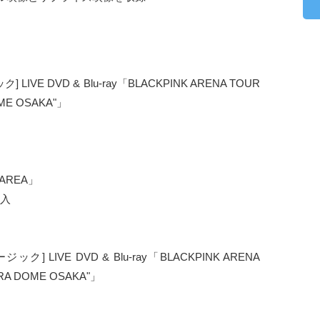
VE DVD & Blu-ray「BLACKPINK ARENA TOUR
OME OSAKA"」
 AREA」
封入
] LIVE DVD & Blu-ray「BLACKPINK ARENA
CERA DOME OSAKA"」