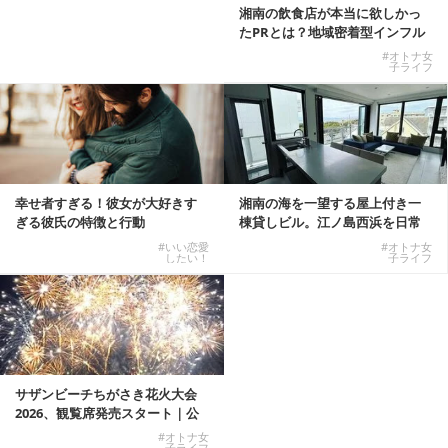
湘南の飲食店が本当に欲しかっ
たPRとは？地域密着型インフル
エンサーサービス...
#オトナ女
子ライフ
幸せ者すぎる！彼女が大好きす
湘南の海を一望する屋上付き一
ぎる彼氏の特徴と行動
棟貸しビル。江ノ島西浜を日常
にできる特別な物件
#いい恋愛
#オトナ女
したい！
子ライフ
サザンビーチちがさき花火大会
2026、観覧席発売スタート｜公
式有料席と屋外...
#オトナ女
子ライフ