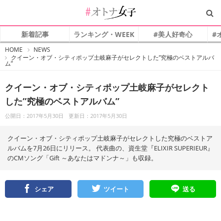
新着記事
ランキング・WEEK
#美人好奇心
#
#
HOME
NEWS
オ
クイーン・オブ・シティポップ土岐麻子がセレクトした”究極のベストアルバ
ト
ム”
ナ
女
子
クイーン・オブ・シティポップ土岐麻子がセレクト
した”究極のベストアルバム”
公開日：2017年5月30日
更新日：2017年5月30日
クイーン・オブ・シティポップ土岐麻子がセレクトした究極のベストア
ルバムを7月26日にリリース。 代表曲の、資生堂『ELIXIR SUPERIEUR』
のCMソング「Gift ～あなたはマドンナ～」も収録。
シェア
ツイート
送る