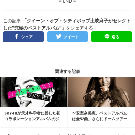
= END =
この記事
「クイーン・オブ・シティポップ土岐麻子がセレクト
した”究極のベストアルバム”」
をシェアする
シェア
ツイート
送る
関連する記事
SKY-HIが天才科学者に扮した初
〜安室奈美恵、ベストアルバム
コラボレーションアルバムのジ
は全52曲。さらにドームツアー
ャケット公開!!
の発表も〜