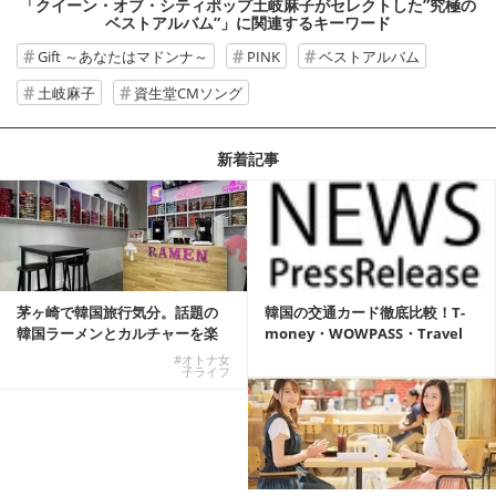
「クイーン・オブ・シティポップ土岐麻子がセレクトした”究極の
ベストアルバム”」
に関連するキーワード
Gift ～あなたはマドンナ～
PINK
ベストアルバム
土岐麻子
資生堂CMソング
新着記事
茅ヶ崎で韓国旅行気分。話題の
韓国の交通カード徹底比較！T-
韓国ラーメンとカルチャーを楽
money・WOWPASS・Travel
しむKOREAN ...
W...
#オトナ女
子ライフ