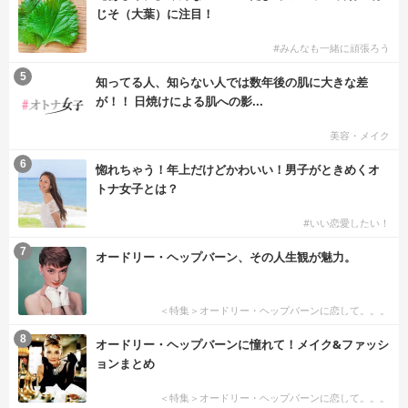
じそ（大葉）に注目！
#みんなも一緒に頑張ろう
5
知ってる人、知らない人では数年後の肌に大きな差
が！！ 日焼けによる肌への影...
美容・メイク
6
惚れちゃう！年上だけどかわいい！男子がときめくオ
トナ女子とは？
#いい恋愛したい！
7
オードリー・ヘップバーン、その人生観が魅力。
＜特集＞オードリー・ヘップバーンに恋して。。。
8
オードリー・ヘップバーンに憧れて！メイク&ファッシ
ョンまとめ
＜特集＞オードリー・ヘップバーンに恋して。。。