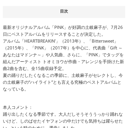
目次
最新オリジナルアルバム「PINK」が好調の土岐麻子が、7月26
日にベストアルバムをリリースすることが決定した。
アルバム「HEARTBREAKIN’」（2013年）、「Bittersweet」
（2015年）、「PINK」（2017年）を中心に、代表曲「Gift ～
あなたはマドンナ～」や人気曲、さらに、「PINK」でタッグを
組んだアーティスト トオミヨウが作曲・アレンジを手掛けた新
曲2曲を含む、全15曲収録予定。
夏の踊りだしたくなるこの季節に、土岐麻子がセレクトし、今
の土岐麻子の“ハイライト”とも言える究極のベストアルバムと
なっている。
本人コメント：
踊り出したくなる季節です。大人だしそうそううっかり踊れな
いけど、しのばせたイヤフォンの中だけでも気持ちは躍らせた
い…という時のために、選曲しました。