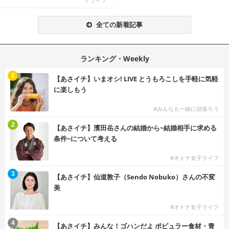
全ての新着記事
ランキング・Weekly
1
【あさイチ】いまオシ! LIVE とうもろこしを手軽に気軽
に楽しもう
#みんなも一緒に頑張ろう
2
【あさイチ】濱田岳さんの結婚から~結婚相手に求める
条件~について考える
#オトナ女子ライフ
3
【あさイチ】仙道敦子（Sendo Nobuko）さんの不変
美
#オトナ女子ライフ
4
【あさイチ】みんな！ゴハンだよ ポピュラー食材・青