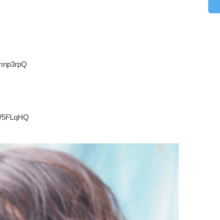
4mnp3rpQ
dW5FLqHQ