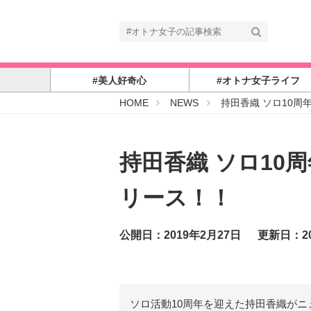
#美人好奇心
#オトナ女子ライフ
#
HOME
NEWS
持田香織 ソロ10周
オ
ト
ナ
女
子
持田香織 ソロ10
リース！！
公開日：2019年2月27日
更新日：20
ソロ活動10周年を迎えた持田香織が