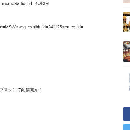
teid=mumo&artist_id=KORIM
iteid=MSW&seq_exhibit_id=241125&categ_id=
サブスクにて配信開始！