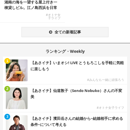
湘南の海を一望する屋上付き一
棟貸しビル。江ノ島西浜を日常
にできる特別な物件
#オトナ女
子ライフ
全ての新着記事
ランキング・Weekly
1
【あさイチ】いまオシ! LIVE とうもろこしを手軽に気軽
に楽しもう
#みんなも一緒に頑張ろう
2
【あさイチ】仙道敦子（Sendo Nobuko）さんの不変
美
#オトナ女子ライフ
3
【あさイチ】濱田岳さんの結婚から~結婚相手に求める
条件~について考える