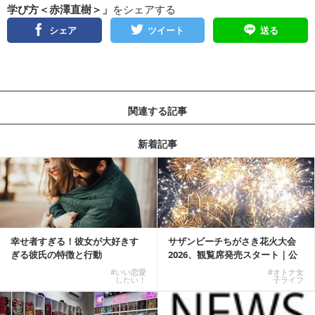
学び方＜赤澤直樹＞」
をシェアする
シェア
ツイート
送る
関連する記事
新着記事
幸せ者すぎる！彼女が大好きす
サザンビーチちがさき花火大会
ぎる彼氏の特徴と行動
2026、観覧席発売スタート｜公
式有料席と屋外...
#いい恋愛
#オトナ女
したい！
子ライフ