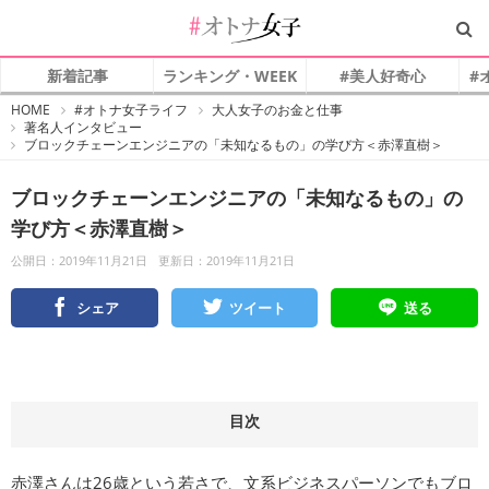
新着記事
ランキング・WEEK
#美人好奇心
#
#
HOME
#オトナ女子ライフ
大人女子のお金と仕事
オ
著名人インタビュー
ト
ブロックチェーンエンジニアの「未知なるもの」の学び方＜赤澤直樹＞
ナ
女
子
ブロックチェーンエンジニアの「未知なるもの」の
学び方＜赤澤直樹＞
公開日：2019年11月21日
更新日：2019年11月21日
シェア
ツイート
送る
目次
赤澤さんは26歳という若さで、文系ビジネスパーソンでもブロ