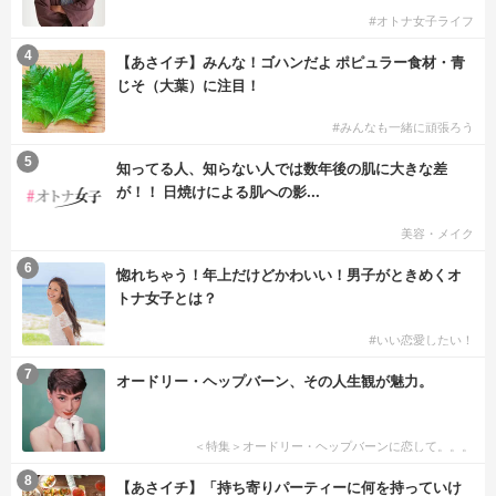
#オトナ女子ライフ
4
【あさイチ】みんな！ゴハンだよ ポピュラー食材・青
じそ（大葉）に注目！
#みんなも一緒に頑張ろう
5
知ってる人、知らない人では数年後の肌に大きな差
が！！ 日焼けによる肌への影...
美容・メイク
6
惚れちゃう！年上だけどかわいい！男子がときめくオ
トナ女子とは？
#いい恋愛したい！
7
オードリー・ヘップバーン、その人生観が魅力。
＜特集＞オードリー・ヘップバーンに恋して。。。
8
【あさイチ】「持ち寄りパーティーに何を持っていけ