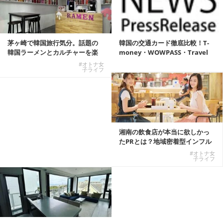
茅ヶ崎で韓国旅行気分。話題の
韓国の交通カード徹底比較！T-
韓国ラーメンとカルチャーを楽
money・WOWPASS・Travel
しむKOREAN ...
W...
#オトナ女
子ライフ
湘南の飲食店が本当に欲しかっ
たPRとは？地域密着型インフル
エンサーサービス...
#オトナ女
子ライフ