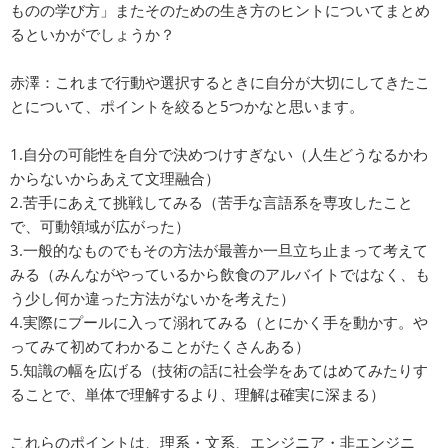
ものの学び方」またそのための生き方のヒントについてまとめ
るといかがでしょうか？
赤澤：これまで行動や選択するときに自分が大切にしてきたこ
とについて、ポイントを絞ると5つかなと思います。
1.自分の可能性を自分で決めつけすぎない（人生どうなるかわ
からないからあえて文理融合）
2.苦手にあえて挑戦してみる（苦手な言語系を専攻したこと
で、可動領域が広がった）
3.一般的なものでもその方法が最善か一旦立ち止まって考えて
みる（みんながやっているから飲食のアルバイトではなく、も
う少し何か違った方法がないかを考えた）
4.実際にプールに入って溺れてみる（とにかく手を動かす。や
ってみて初めてわかることがたくさんある）
5.知識の幅を広げる（技術の話に社会学をあてはめてみたりす
ることで、単体で理解するより、理解は確実に深まる）
これらのポイントは、理系・文系、エンジニア・非エンジニ