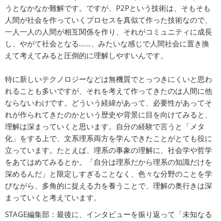
うとなかなか難解です。ですが、P2Pという技術は、そもそも
人間が社会を作っていくプロセスを真似て作った技術なので、
一人一人の人間が相互関係を作り、それがコミュニティに成長
し、やがて社会となる……、みたいな感じで人間社会に置き換
えて考えてみると圧倒的に理解しやすいんです。
特に新しいテクノロジーなどは無機質でとっつきにくいと思わ
れることも多いですが、それを考えて作ってきたのは人間に他
ならないわけです。どういう経緯があって、必要性があってそ
れが作られてきたのかという歴史や背景に目を向けてみると、
理解は深まっていくと思います。自分の経験で言うと「メタ
化」をする上で、文系理系両方を学んできたことがとても役に
立っています。たとえば、理系の事象の理解に、社会学や哲学
をあてはめてみるとか。「自分は理系だから理系の知識だけを
深めるんだ」と限定しすぎることなく、色々な分野のことを学
びながら、多角的に捉える力を養うことで、理解の奥行きは深
まっていくと考えています。
STAGE編集部：最後に、インタビューを振り返って「未知なる