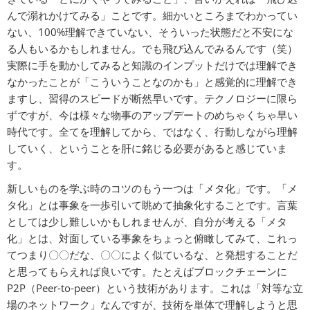
んで溺れかけてみる」ことです。細かいところまでわかってい
ない、100%理解できていない、そういった状態だと不安にな
る人もいるかもしれません。でも飛び込んでみるんです（笑）
実際に手を動かしてみると知識のインプットだけでは理解でき
なかったことが「こういうことなのかも」と感覚的に理解でき
ますし、習得のスピードが断然早いです。テクノロジーに限ら
ずですが、今は様々な物事のアップデートのめちゃくちゃ早い
時代です。全てを理解してから、ではなく、行動しながら理解
していく、ということを肝に銘じる必要があると感じていま
す。
新しいものを学ぶ時のコツのもう一つは「メタ化」です。「メ
タ化」とは事象を一歩引いて眺めて抽象化することです。言葉
としては少し難しいかもしれませんが、自分が考える「メタ
化」とは、対面している事象をちょっと俯瞰してみて、これっ
てつまり〇〇だな、〇〇によく似ているな、と発想することだ
と思ってもらえれば良いです。たとえばブロックチェーンに
P2P（Peer-to-peer）という技術があります。これは「対等な立
場のネットワーク」なんですが、技術を単体で理解しようと思