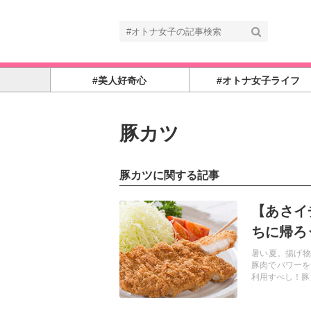
#美人好奇心
#オトナ女子ライフ
豚カツ
豚カツに関する記事
記事を読む
【あさイ
ちに帰ろ
暑い夏。揚げ物
豚肉でパワーを
利用すべし！豚