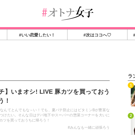
#いい恋愛したい！
#次はココへ♡
ラ
1
チ】いまオシ! LIVE 豚カツを買っておう
う！
なんてとんでもな～い！でも、夏バテ防止にはビタミンBが豊富な
つけたい。そんな日はデパ地下やスーパーの惣菜コーナーを大いに
2
カツを買っておうちに帰ろう！
#みんなも一緒に頑張ろう