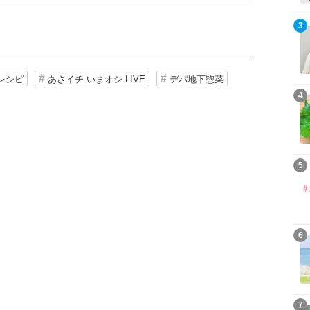
3
レシピ
あさイチ いまオシ LIVE
デパ地下惣菜
4
5
6
7