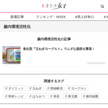
新着記事
ランキング・WEEK
#美人好奇心
#
腸内環境活性化
腸内環境活性化の記事
進化型『玉ねぎヨーグルト』でムダな脂肪を撃退！
authorsbeauty
関連するタグ
ダイエット
玉ねぎ
便秘解消
ヨーグルト
簡単レシピ
はちみつ
美容
善玉菌
腸内細菌