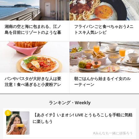
湘南の空と海に包まれる、江ノ
フライパンごと食べちゃおう♪ニ
島を目前にリゾートのような暮
トスキ人気レシピ
らしをする
パンやパスタが大好きな人は要
朝ごはんから始まるイイ女のル
注意！食べ過ぎると小麦粉アレ
ーティーン
ルギーになるかも？
ランキング・Weekly
1
【あさイチ】いまオシ! LIVE とうもろこしを手軽に気軽
に楽しもう
#みんなも一緒に頑張ろう