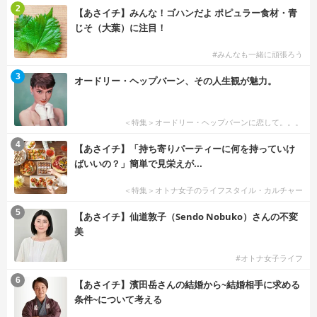
2
【あさイチ】みんな！ゴハンだよ ポピュラー食材・青
じそ（大葉）に注目！
#みんなも一緒に頑張ろう
3
オードリー・ヘップバーン、その人生観が魅力。
＜特集＞オードリー・ヘップバーンに恋して。。。
4
【あさイチ】「持ち寄りパーティーに何を持っていけ
ばいいの？」簡単で見栄えが...
＜特集＞オトナ女子のライフスタイル・カルチャー
5
【あさイチ】仙道敦子（Sendo Nobuko）さんの不変
美
#オトナ女子ライフ
6
【あさイチ】濱田岳さんの結婚から~結婚相手に求める
条件~について考える