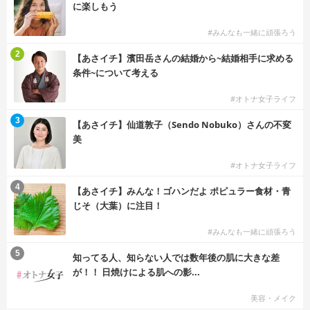
に楽しもう
#みんなも一緒に頑張ろう
2
【あさイチ】濱田岳さんの結婚から~結婚相手に求める
条件~について考える
#オトナ女子ライフ
3
【あさイチ】仙道敦子（Sendo Nobuko）さんの不変
美
#オトナ女子ライフ
4
【あさイチ】みんな！ゴハンだよ ポピュラー食材・青
じそ（大葉）に注目！
#みんなも一緒に頑張ろう
5
知ってる人、知らない人では数年後の肌に大きな差
が！！ 日焼けによる肌への影...
美容・メイク