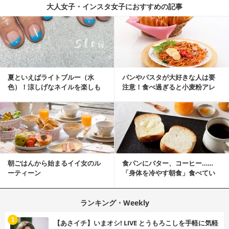
大人女子・インスタ女子におすすめの記事
夏といえばライトブルー（水
パンやパスタが大好きな人は要
色）！涼しげなネイルを楽しも
注意！食べ過ぎると小麦粉アレ
♡
ルギーになるかも？
朝ごはんから始まるイイ女のル
食パンにバター、コーヒー……
ーティーン
「身体を冷やす朝食」食べてい
ませんか？
ランキング・Weekly
1
【あさイチ】いまオシ! LIVE とうもろこしを手軽に気軽