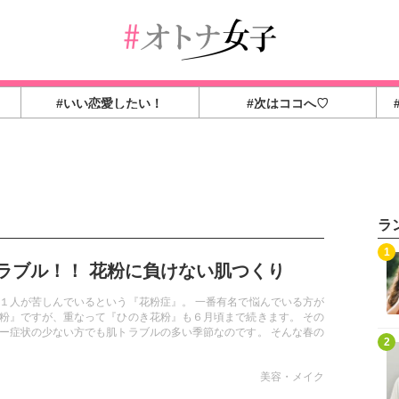
#いい恋愛したい！
#次はココへ♡
ラ
1
ラブル！！ 花粉に負けない肌つくり
１人が苦しんでいるという『花粉症』。 一番有名で悩んでいる方が
粉』ですが、重なって『ひのき花粉』も６月頃まで続きます。 その
ー症状の少ない方でも肌トラブルの多い季節なのです。 そんな春の
2
けない肌つくりをご紹介致します！
美容・メイク