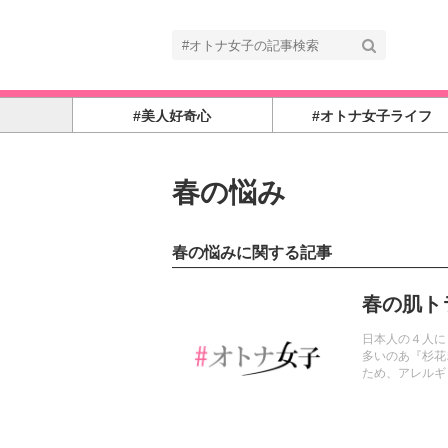
#美人好奇心
#オトナ女子ライフ
春の悩み
春の悩みに関する記事
記事を読む
春の肌ト
日本人の４人に
多いのあ『杉花
ため、アレルギ
肌トラブルに負