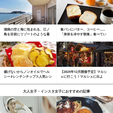
湘南の空と海に包まれる、江ノ
食パンにバター、コーヒー……
島を目前にリゾートのような暮
「身体を冷やす朝食」食べてい
らしをする
ませんか？
揚げないからノンオイルでヘル
【2025年12月開催予定】マルシ
シー♪レンチンチップス人気レシ
ェに行こう！マルシェに出よ
ピ
う！湘南マルシ...
大人女子・インスタ女子におすすめの記事