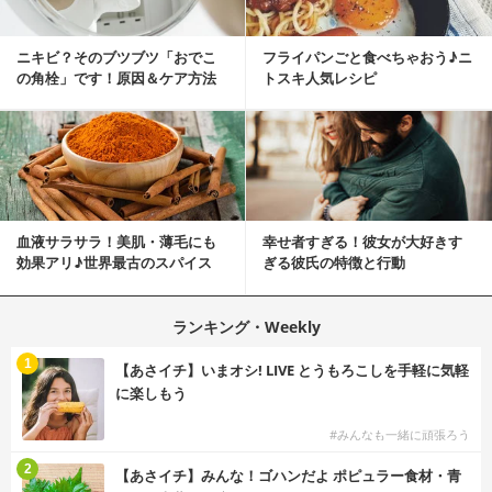
ニキビ？そのブツブツ「おでこ
フライパンごと食べちゃおう♪ニ
の角栓」です！原因＆ケア方法
トスキ人気レシピ
血液サラサラ！美肌・薄毛にも
幸せ者すぎる！彼女が大好きす
効果アリ♪世界最古のスパイス
ぎる彼氏の特徴と行動
「シナモン」で若返り！
ランキング・Weekly
1
【あさイチ】いまオシ! LIVE とうもろこしを手軽に気軽
に楽しもう
#みんなも一緒に頑張ろう
2
【あさイチ】みんな！ゴハンだよ ポピュラー食材・青