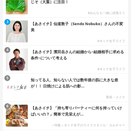
じそ（大葉）に注目！
#みんなも一緒に頑張ろう
3
【あさイチ】仙道敦子（Sendo Nobuko）さんの不変
美
#オトナ女子ライフ
4
【あさイチ】濱田岳さんの結婚から~結婚相手に求める
条件~について考える
#オトナ女子ライフ
5
知ってる人、知らない人では数年後の肌に大きな差
が！！ 日焼けによる肌への影...
美容・メイク
6
【あさイチ】「持ち寄りパーティーに何を持っていけ
ばいいの？」簡単で見栄えが...
＜特集＞オトナ女子のライフスタイル・カルチャー