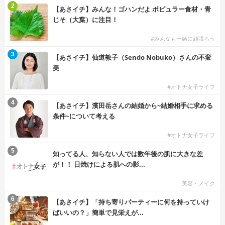
2
【あさイチ】みんな！ゴハンだよ ポピュラー食材・青
じそ（大葉）に注目！
#みんなも一緒に頑張ろう
3
【あさイチ】仙道敦子（Sendo Nobuko）さんの不変
美
#オトナ女子ライフ
4
【あさイチ】濱田岳さんの結婚から~結婚相手に求める
条件~について考える
#オトナ女子ライフ
5
知ってる人、知らない人では数年後の肌に大きな差
が！！ 日焼けによる肌への影...
美容・メイク
6
【あさイチ】「持ち寄りパーティーに何を持っていけ
ばいいの？」簡単で見栄えが...