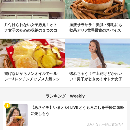
片付けられない女子必見！オト
血液サラサラ！美肌・薄毛にも
ナ女子のための収納の３つのコ
効果アリ♪世界最古のスパイス
ツ
「シナモン」で若返り！
揚げないからノンオイルでヘル
惚れちゃう！年上だけどかわい
シー♪レンチンチップス人気レシ
い！男子がときめくオトナ女子
ピ
とは？
ランキング・Weekly
1
【あさイチ】いまオシ! LIVE とうもろこしを手軽に気軽
に楽しもう
#みんなも一緒に頑張ろう