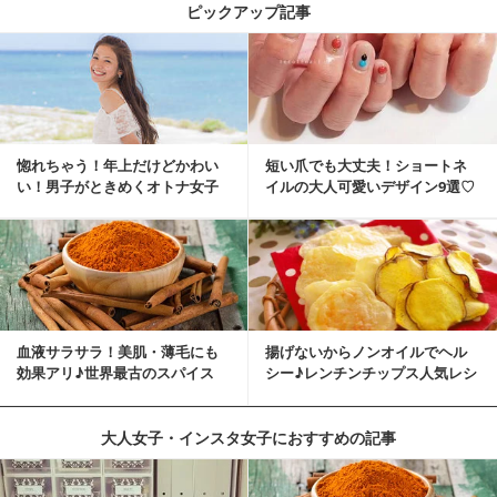
ピックアップ記事
惚れちゃう！年上だけどかわい
短い爪でも大丈夫！ショートネ
い！男子がときめくオトナ女子
イルの大人可愛いデザイン9選♡
とは？
血液サラサラ！美肌・薄毛にも
揚げないからノンオイルでヘル
効果アリ♪世界最古のスパイス
シー♪レンチンチップス人気レシ
「シナモン」で若返り！
ピ
大人女子・インスタ女子におすすめの記事