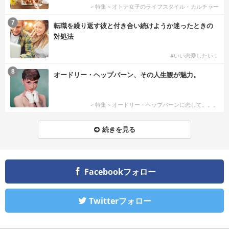
＜特集＞オトナ女子のライフスタイル・カルチャー
7
転職を繰り返す彼と付き合い続けようか迷ったときの
対処法
#いい恋愛したい！
8
オードリー・ヘップバーン、その人生観が魅力。
＜特集＞オードリー・ヘップバーンに恋して。。。
続きを見る
Facebookフォロー
Twitterフォロー