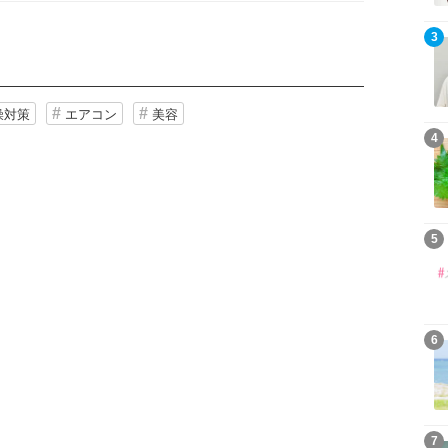
3
燥対策
エアコン
美容
4
5
6
7