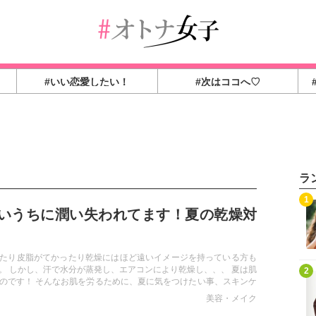
#いい恋愛したい！
#次はココへ♡
ラ
1
いうちに潤い失われてます！夏の乾燥対
たり皮脂がてかったり乾燥にはほど遠いイメージを持っている方も
。 しかし、汗で水分が蒸発し、エアコンにより乾燥し、、、 夏は肌
2
のです！ そんなお肌を労るために、夏に気をつけたい事、スキンケ
まとめました！
美容・メイク