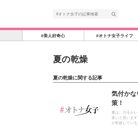
#美人好奇心
#オトナ女子ライフ
夏の乾燥
夏の乾燥に関する記事
記事を読む
気付かな
策！
夏は、汗をかい
多いと思います
が乾燥している
アのポイントを