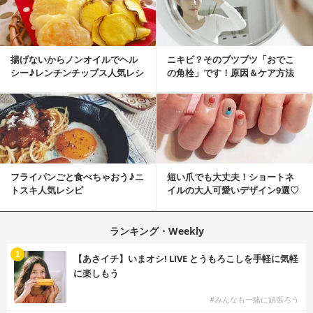
揚げないからノンオイルでヘル
ニキビ？そのブツブツ「おでこ
シー♪レンチンチップス人気レシ
の角栓」です！原因＆ケア方法
ピ
フライパンごと食べちゃおう♪ニ
短い爪でも大丈夫！ショートネ
トスキ人気レシピ
イルの大人可愛いデザイン9選♡
ランキング・Weekly
1
【あさイチ】いまオシ! LIVE とうもろこしを手軽に気軽
に楽しもう
#みんなも一緒に頑張ろう