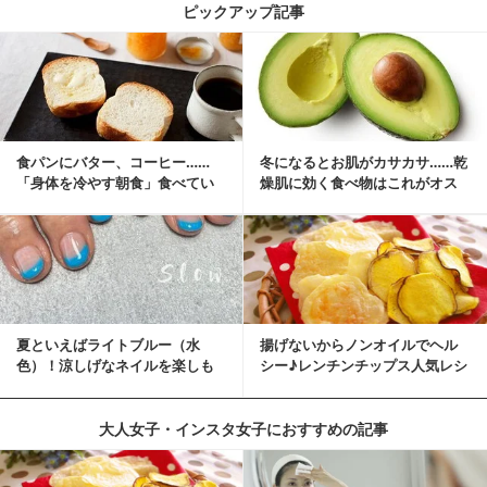
ピックアップ記事
食パンにバター、コーヒー……
冬になるとお肌がカサカサ……乾
「身体を冷やす朝食」食べてい
燥肌に効く食べ物はこれがオス
ませんか？
スメ♪
夏といえばライトブルー（水
揚げないからノンオイルでヘル
色）！涼しげなネイルを楽しも
シー♪レンチンチップス人気レシ
♡
ピ
大人女子・インスタ女子におすすめの記事