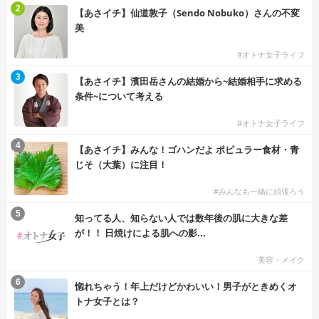
2
【あさイチ】仙道敦子（Sendo Nobuko）さんの不変
美
#オトナ女子ライフ
3
【あさイチ】濱田岳さんの結婚から~結婚相手に求める
条件~について考える
#オトナ女子ライフ
4
【あさイチ】みんな！ゴハンだよ ポピュラー食材・青
じそ（大葉）に注目！
#みんなも一緒に頑張ろう
5
知ってる人、知らない人では数年後の肌に大きな差
が！！ 日焼けによる肌への影...
美容・メイク
6
惚れちゃう！年上だけどかわいい！男子がときめくオ
トナ女子とは？