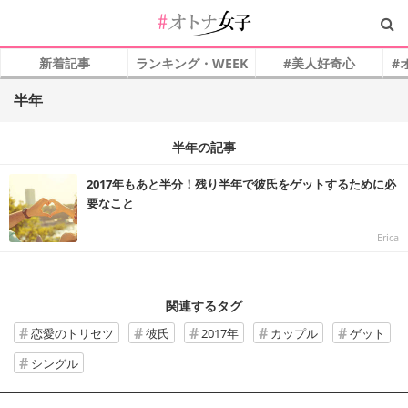
新着記事
ランキング・WEEK
#美人好奇心
#
半年
半年の記事
2017年もあと半分！残り半年で彼氏をゲットするために必
要なこと
Erica
関連するタグ
恋愛のトリセツ
彼氏
2017年
カップル
ゲット
シングル