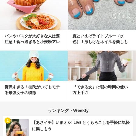
パンやパスタが大好きな人は要
夏といえばライトブルー（水
注意！食べ過ぎると小麦粉アレ
色）！涼しげなネイルを楽しも
ルギーになるかも？
♡
贅沢すぎる！彼氏がいてもモテ
『できる女』は朝の時間の使い
る最強女子の特徴
方上手♡
ランキング・Weekly
1
【あさイチ】いまオシ! LIVE とうもろこしを手軽に気軽
に楽しもう