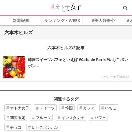
新着記事
ランキング・WEEK
#美人好奇心
#
六本木ヒルズ
六本木ヒルズの記事
韓国スイーツパフェといえば #Cafe de Paris #いちごボン
ボン...
オトナ女子編集部
関連するタグ
オトナ女子
スイーツ
韓国
カフェ
いちご
期間限定
フルーツ
インスタ女子
パフェ
チョコ
いちごボンボン