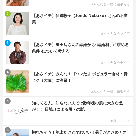
#みんなも一緒に頑張ろう
2
【あさイチ】仙道敦子（Sendo Nobuko）さんの不変
美
#オトナ女子ライフ
3
【あさイチ】濱田岳さんの結婚から~結婚相手に求める
条件~について考える
#オトナ女子ライフ
4
【あさイチ】みんな！ゴハンだよ ポピュラー食材・青
じそ（大葉）に注目！
#みんなも一緒に頑張ろう
5
知ってる人、知らない人では数年後の肌に大きな差
が！！ 日焼けによる肌への影...
美容・メイク
6
惚れちゃう！年上だけどかわいい！男子がときめくオ