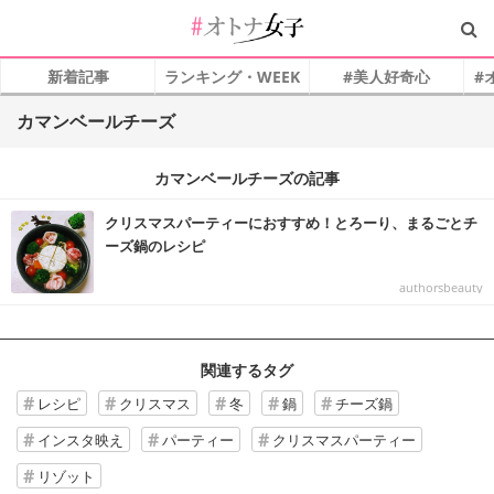
新着記事
ランキング・WEEK
#美人好奇心
#
カマンベールチーズ
カマンベールチーズの記事
クリスマスパーティーにおすすめ！とろーり、まるごとチ
ーズ鍋のレシピ
authorsbeauty
関連するタグ
レシピ
クリスマス
冬
鍋
チーズ鍋
インスタ映え
パーティー
クリスマスパーティー
リゾット