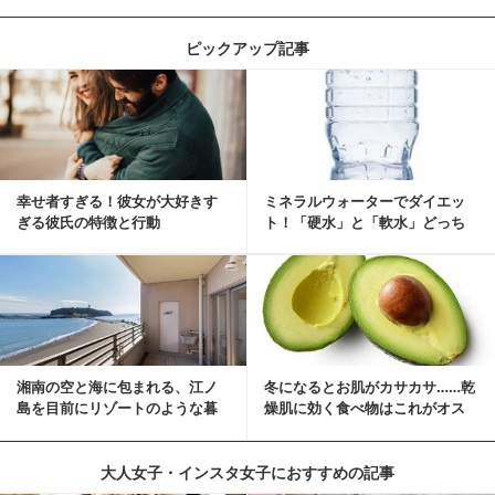
ピックアップ記事
幸せ者すぎる！彼女が大好きす
ミネラルウォーターでダイエッ
ぎる彼氏の特徴と行動
ト！「硬水」と「軟水」どっち
を選ぶ？
湘南の空と海に包まれる、江ノ
冬になるとお肌がカサカサ……乾
島を目前にリゾートのような暮
燥肌に効く食べ物はこれがオス
らしをする
スメ♪
大人女子・インスタ女子におすすめの記事