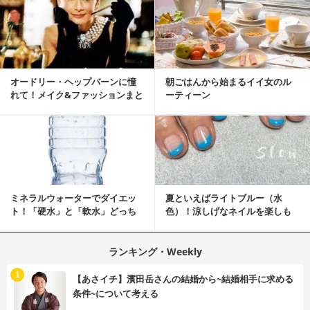
オードリー・ヘップバーンに憧
朝ごはんから始まるイイ女のル
れて！メイク&ファッションまと
ーティーン
め
ミネラルウォーターでダイエッ
夏といえばライトブルー（水
ト！「硬水」と「軟水」どっち
色）！涼しげなネイルを楽しも
を選ぶ？
♡
ランキング・Weekly
1
【あさイチ】濱田岳さんの結婚から~結婚相手に求める
条件~について考える