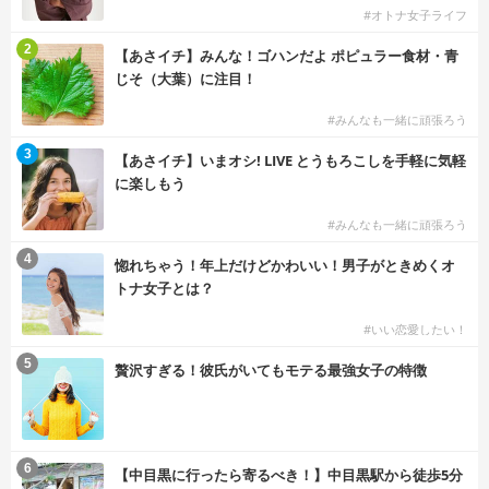
#オトナ女子ライフ
2
【あさイチ】みんな！ゴハンだよ ポピュラー食材・青
じそ（大葉）に注目！
#みんなも一緒に頑張ろう
3
【あさイチ】いまオシ! LIVE とうもろこしを手軽に気軽
に楽しもう
#みんなも一緒に頑張ろう
4
惚れちゃう！年上だけどかわいい！男子がときめくオ
トナ女子とは？
#いい恋愛したい！
5
贅沢すぎる！彼氏がいてもモテる最強女子の特徴
6
【中目黒に行ったら寄るべき！】中目黒駅から徒歩5分