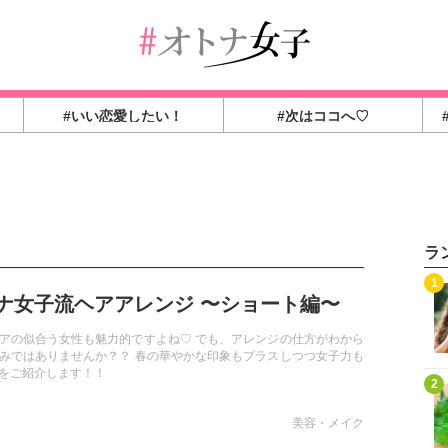
#いい恋愛したい！
#次はココへ♡
ラ
1
ナ女子流ヘアアレンジ 〜ショート編〜
アの似合う女性も魅力的ですよね♡ でも、アレンジの仕方がわから
みではありませんか？？ 春の華やかな印象もプラスしつつ女子力も
をご紹介します！！
2
美容・メイク