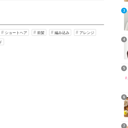
3
ショートヘア
前髪
編み込み
アレンジ
4
ド
5
6
7