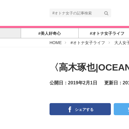
#美人好奇心
#オトナ女子ライフ
#
HOME
#オトナ女子ライフ
大人女
オ
ト
ナ
女
子
〈高木琢也|OCE
公開日：2019年2月1日
更新日：20
シェアする