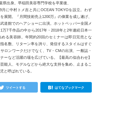
。千葉県出身。早稲田美容専門学校を卒業後、
年9月に中村トメ吉と共にOCEAN TOKYOを設立。わず
舗を展開。『月間技術売上1200万』の偉業を成し遂げ、
本武道館でのヘアショーに出演。ホットペッパー全国メ
万7千作品の中から2017年・2018年と2年連続日本一
集める美容師。年間約20回のセミナーは即日完売とな
の指名数、リターン率を誇り、発信するスタイルはすぐ
サロンワークだけでなく、TV・CMの出演、一般誌・
ミナーなど活躍の場を広げている。【最高の似合わせ】
の芸能人、モデルなどから絶大な支持を集め、止まるこ
児と呼ばれている。
ツイートする
はてなブックマーク