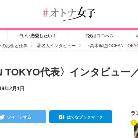
#いい恋愛したい！
#次はココへ♡
子のお金と仕事
著名人インタビュー
〈高木琢也|OCEAN TO
AN TOKYO代表〉インタビュ
19年2月1日
ラ
ツイートする
はてなブックマーク
1