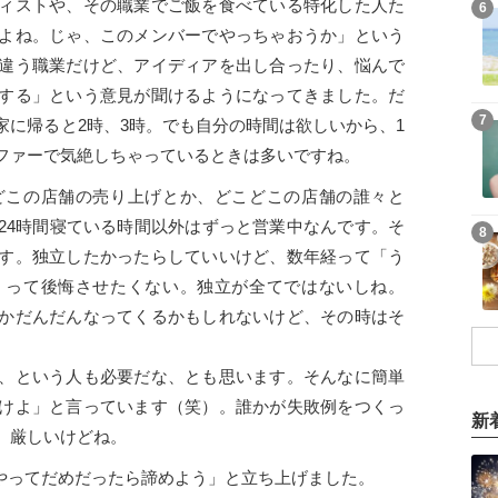
ィストや、その職業でご飯を食べている特化した人た
6
よね。じゃ、このメンバーでやっちゃおうか」という
違う職業だけど、アイディアを出し合ったり、悩んで
する」という意見が聞けるようになってきました。だ
7
家に帰ると2時、3時。でも自分の時間は欲しいから、1
ファーで気絶しちゃっているときは多いですね。
どこの店舗の売り上げとか、どこどこの店舗の誰々と
24時間寝ている時間以外はずっと営業中なんです。そ
8
す。独立したかったらしていいけど、数年経って「う
」って後悔させたくない。独立が全てではないしね。
かだんだんなってくるかもしれないけど、その時はそ
、という人も必要だな、とも思います。そんなに簡単
けよ」と言っています（笑）。誰かが失敗例をつくっ
新
。厳しいけどね。
年やってだめだったら諦めよう」と立ち上げました。