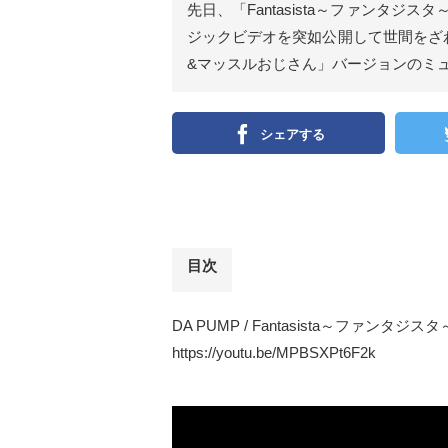
先日、「Fantasista～ファンタジス
ジックビデオを突如公開して世間をざわ
&マッスルおじさん」バージョンのミ
シェアする
目次
DA PUMP / Fantasista～ファンタ
https://youtu.be/MPBSXPt6F2k
DA PUMP / Fantasista～ファ