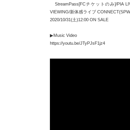
StreamPass[FCチケットのみ]/PIA LIV
VIEWING/新体感ライブ CONNECT(SPW
2020/10/31(土)12:00 ON SALE
▶Music Video
https://youtu.be/JTyPJsF1jz4
DA PUMP / Fantasista～ファンタジスタ～