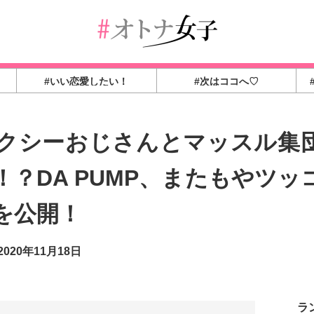
#いい恋愛したい！
#次はココへ♡
のタクシーおじさんとマッスル集団が
？DA PUMP、またもやツ
を公開！
020年11月18日
ラ