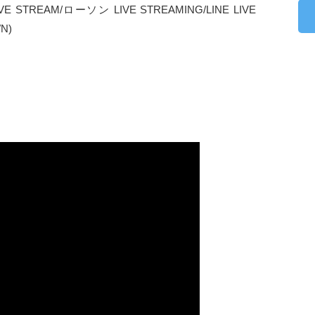
E STREAM/ローソン LIVE STREAMING/LINE LIVE
N)
 (YouTube Version)