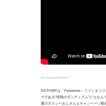
via
www.youtube.com
DA PUMPは「Fantasista～ファ
マである“情熱のダンディズム”にちなん
通のタクシーおじさんもキャンペーン動