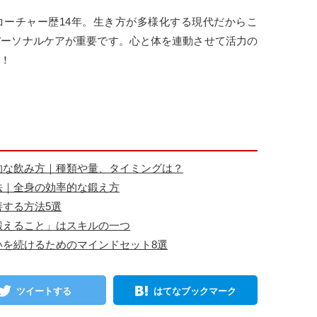
コーチャー歴14年。生き方が多様化する現代だからこ
パーソナルケアが重要です。心と体を連動させて活力の
！
的な飲み方｜種類や量、タイミングは？
法｜全身の効率的な鍛え方
する方法5選
鍛えること」はスキルの一つ
いを続けるためのマインドセット8選
ツイートする
はてなブックマーク