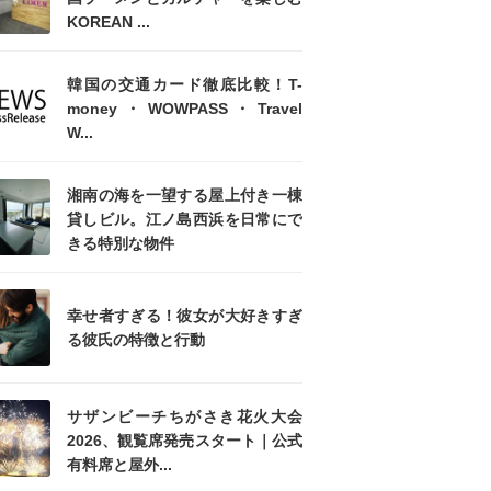
KOREAN ...
韓国の交通カード徹底比較！T-
money・WOWPASS・Travel
W...
湘南の海を一望する屋上付き一棟
貸しビル。江ノ島西浜を日常にで
きる特別な物件
幸せ者すぎる！彼女が大好きすぎ
る彼氏の特徴と行動
サザンビーチちがさき花火大会
2026、観覧席発売スタート｜公式
有料席と屋外...