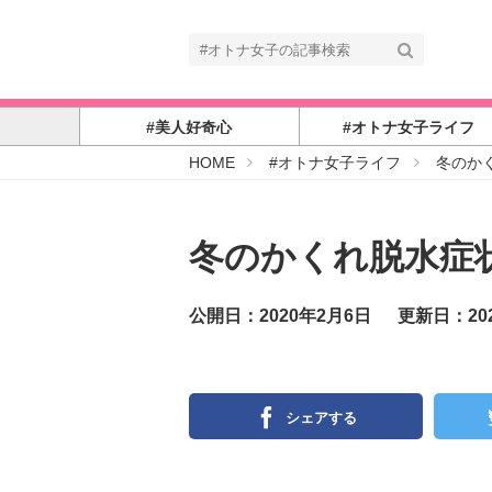
#美人好奇心
#オトナ女子ライフ
#
HOME
#オトナ女子ライフ
冬のか
オ
ト
ナ
女
子
冬のかくれ脱水症
公開日：2020年2月6日
更新日：20
シェアする