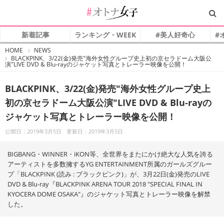
新着記事
ランキング・WEEK
#美人好奇心
#
#
HOME
NEWS
オ
BLACKPINK、3/22(金)発売"海外女性グループ史上初の京セラドーム大阪公
ト
演"LIVE DVD & Blu-rayのジャケット写真とトレーラー映像を公開！
ナ
女
子
BLACKPINK、3/22(金)発売"海外女性グループ史上
初の京セラドーム大阪公演"LIVE DVD & Blu-rayの
ジャケット写真とトレーラー映像を公開！
公開日：2019年3月5日
更新日：2019年3月5日
BIGBANG・WINNER・iKON等、全世界をまたにかけ絶大な人気を誇る
アーティストを多数擁するYG ENTERTAINMENT所属のガールズグルー
プ「BLACKPINK (読み : ブラックピンク)」が、3月22日(金)発売のLIVE
DVD & Blu-ray『BLACKPINK ARENA TOUR 2018 "SPECIAL FINAL IN
KYOCERA DOME OSAKA"』のジャケット写真とトレーラー映像を解禁
した。