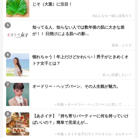
じそ（大葉）に注目！
#みんなも一緒に頑張ろう
5
知ってる人、知らない人では数年後の肌に大きな差
が！！ 日焼けによる肌への影...
美容・メイク
6
惚れちゃう！年上だけどかわいい！男子がときめくオ
トナ女子とは？
#いい恋愛したい！
7
オードリー・ヘップバーン、その人生観が魅力。
＜特集＞オードリー・ヘップバーンに恋して。。。
8
【あさイチ】「持ち寄りパーティーに何を持っていけ
ばいいの？」簡単で見栄えが...
＜特集＞オトナ女子のライフスタイル・カルチャー