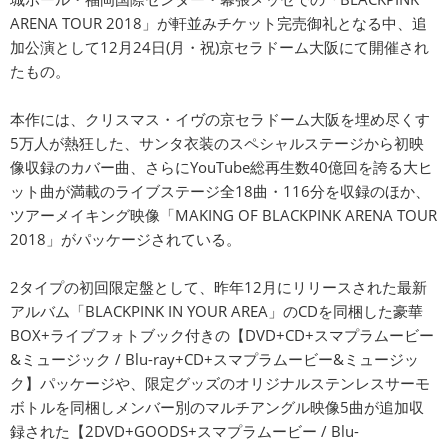
ARENA TOUR 2018」が軒並みチケット完売御礼となる中、追
加公演として12月24日(月・祝)京セラドーム大阪にて開催され
たもの。
本作には、クリスマス・イヴの京セラドーム大阪を埋め尽くす
5万人が熱狂した、サンタ衣装のスペシャルステージから初映
像収録のカバー曲、さらにYouTube総再生数40億回を誇る大ヒ
ット曲が満載のライブステージ全18曲・116分を収録のほか、
ツアーメイキング映像「MAKING OF BLACKPINK ARENA TOUR
2018」がパッケージされている。
2タイプの初回限定盤として、昨年12月にリリースされた最新
アルバム「BLACKPINK IN YOUR AREA」のCDを同梱した豪華
BOX+ライブフォトブック付きの【DVD+CD+スマプラムービー
&ミュージック / Blu-ray+CD+スマプラムービー&ミュージッ
ク】パッケージや、限定グッズのオリジナルステンレスサーモ
ボトルを同梱しメンバー別のマルチアングル映像5曲が追加収
録された【2DVD+GOODS+スマプラムービー / Blu-