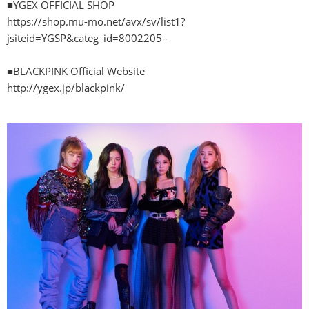
■YGEX OFFICIAL SHOP
https://shop.mu-mo.net/avx/sv/list1?
jsiteid=YGSP&categ_id=8002205--
■BLACKPINK Official Website
http://ygex.jp/blackpink/