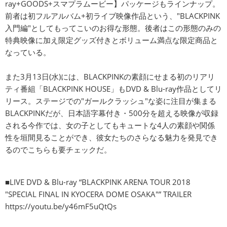
ray+GOODS+スマプラムービー】パッケージもラインナップ。
前者は初フルアルバム+初ライブ映像作品という、"BLACKPINK
入門編"としてもってこいのお得な形態。後者はこの形態のみの
特典映像に加え限定グッズ付きとボリューム満点な限定商品と
なっている。
また3月13日(水)には、BLACKPINKの素顔にせまる初のリアリ
ティ番組「BLACKPINK HOUSE」もDVD & Blu-ray作品としてリ
リース。ステージでの"ガールクラッシュ"な姿に注目が集まる
BLACKPINKだが、日本語字幕付き・500分を超える映像が収録
される今作では、女の子としてもキュートな4人の素顔や関係
性を垣間見ることができ、彼女たちのさらなる魅力を発見でき
るのでこちらも要チェックだ。
■LIVE DVD & Blu-ray “BLACKPINK ARENA TOUR 2018
"SPECIAL FINAL IN KYOCERA DOME OSAKA"” TRAILER
https://youtu.be/y46mF5uQtQs