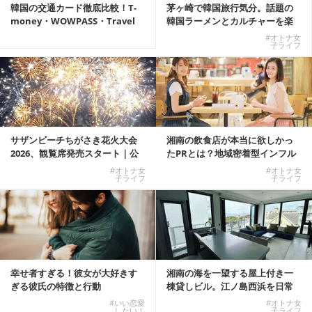
韓国の交通カード徹底比較！T-
茅ヶ崎で韓国旅行気分。話題の
money・WOWPASS・Travel
韓国ラーメンとカルチャーを楽
W...
しむKOREAN ...
#オトナ女
子ライフ
サザンビーチちがさき花火大会
湘南の飲食店が本当に欲しかっ
2026、観覧席発売スタート｜公
たPRとは？地域密着型インフル
式有料席と屋外...
エンサーサービス...
#オトナ女
#オトナ女
子ライフ
子ライフ
幸せ者すぎる！彼女が大好きす
湘南の海を一望する屋上付き一
ぎる彼氏の特徴と行動
棟貸しビル。江ノ島西浜を日常
にできる特別な物件
#いい恋愛
#オトナ女
したい！
子ライフ