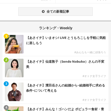
全ての新着記事
ランキング・Weekly
1
【あさイチ】いまオシ! LIVE とうもろこしを手軽に気軽
に楽しもう
#みんなも一緒に頑張ろう
2
【あさイチ】仙道敦子（Sendo Nobuko）さんの不変
美
#オトナ女子ライフ
3
【あさイチ】濱田岳さんの結婚から~結婚相手に求める
条件~について考える
#オトナ女子ライフ
4
【あさイチ】みんな！ゴハンだよ ポピュラー食材・青