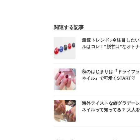
関連する記事
インスタ
イン
最速トレンド♪今注目したい
ルはコレ！”脱甘口”なオト
ルデザイン特集！
インスタ
イン
秋のはじまりは『ドライフラ
ネイル』で可愛くSTART♡
インスタ
イン
海外テイストな縦グラデーシ
ネイルって知ってる？ 大人
する新しいネイルデザイン