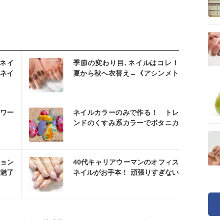
スタ
ネイ
季節の変わり目､ネイルはコレ！
ナネイ
夏から秋へ衣替え→《アシンメト
リーネイル》
スタ
ワー
ネイルカラーのみで作る！ トレ
ンドのくすみ系カラーでボタニカ
ルフラワーネイル
スタ
ョン
40代キャリアウーマンのオフィス
を魅了
ネイルがお手本！ 頑張りすぎない
余裕な大人ネイル