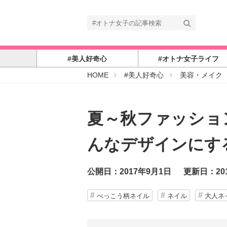
#美人好奇心
#オトナ女子ライフ
#
HOME
#美人好奇心
美容・メイク
オ
ト
ナ
女
子
夏～秋ファッショ
んなデザインにす
公開日：2017年9月1日
更新日：20
べっこう柄ネイル
ネイル
大人ネ