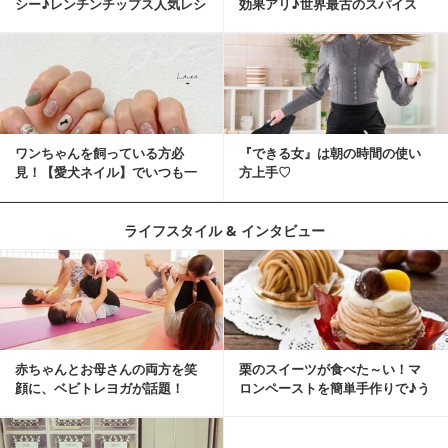
シー♪レンチンチップス人気レシ
効果アリ♪世界最古のスパイス
ピ
「シナモン」で若返り！
ワンちゃんを飼っている方必
『できる女』は朝の時間の使い
見！【愛犬ネイル】でいつも一
方上手♡
緒に♡
ライフスタイル & インタビュー
赤ちゃんとお母さんの両方を笑
栗のスイーツが食べた～い！マ
顔に、ベビトレヨガが話題！
ロンペーストを簡単手作りで♪う
ちカフェバンザイ！