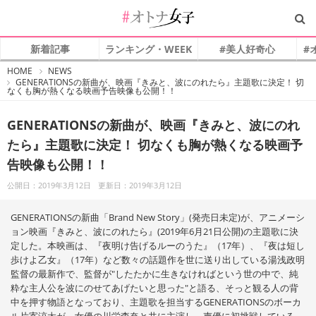
新着記事
ランキング・WEEK
#美人好奇心
#
#
HOME
NEWS
オ
GENERATIONSの新曲が、映画『きみと、波にのれたら』主題歌に決定！ 切
ト
なくも胸が熱くなる映画予告映像も公開！！
ナ
女
子
GENERATIONSの新曲が、映画『きみと、波にのれ
たら』主題歌に決定！ 切なくも胸が熱くなる映画予
告映像も公開！！
公開日：2019年3月12日
更新日：2019年3月12日
GENERATIONSの新曲「Brand New Story」(発売日未定)が、アニメーシ
ョン映画『きみと、波にのれたら』(2019年6月21日公開)の主題歌に決
定した。本映画は、『夜明け告げるルーのうた』（17年）、『夜は短し
歩けよ乙女』（17年）など数々の話題作を世に送り出している湯浅政明
監督の最新作で、監督が"したたかに生きなければという世の中で、純
粋な主人公を波にのせてあげたいと思った"と語る、そっと観る人の背
中を押す物語となっており、主題歌を担当するGENERATIONSのボーカ