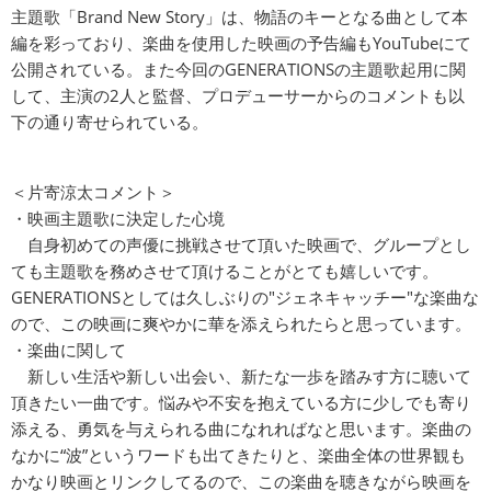
主題歌「Brand New Story」は、物語のキーとなる曲として本
編を彩っており、楽曲を使用した映画の予告編もYouTubeにて
公開されている。また今回のGENERATIONSの主題歌起用に関
して、主演の2人と監督、プロデューサーからのコメントも以
下の通り寄せられている。
＜片寄涼太コメント＞
・映画主題歌に決定した心境
自身初めての声優に挑戦させて頂いた映画で、グループとし
ても主題歌を務めさせて頂けることがとても嬉しいです。
GENERATIONSとしては久しぶりの"ジェネキャッチー"な楽曲な
ので、この映画に爽やかに華を添えられたらと思っています。
・楽曲に関して
新しい生活や新しい出会い、新たな一歩を踏みす方に聴いて
頂きたい一曲です。悩みや不安を抱えている方に少しでも寄り
添える、勇気を与えられる曲になれればなと思います。楽曲の
なかに“波”というワードも出てきたりと、楽曲全体の世界観も
かなり映画とリンクしてるので、この楽曲を聴きながら映画を