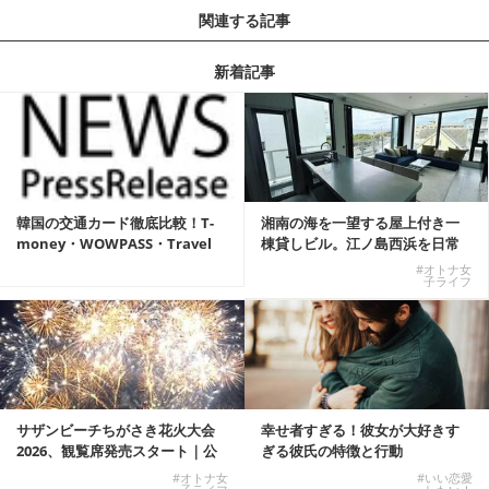
関連する記事
新着記事
韓国の交通カード徹底比較！T-
湘南の海を一望する屋上付き一
money・WOWPASS・Travel
棟貸しビル。江ノ島西浜を日常
W...
にできる特別な物件
#オトナ女
子ライフ
サザンビーチちがさき花火大会
幸せ者すぎる！彼女が大好きす
2026、観覧席発売スタート｜公
ぎる彼氏の特徴と行動
式有料席と屋外...
#オトナ女
#いい恋愛