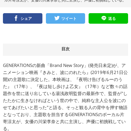
ル片寄涼太が、女優の川栄李奈と共に主演し、声優に初挑戦している。
シェア
ツイート
送る
目次
GENERATIONSの新曲「Brand New Story」(発売日未定)が、ア
ニメーション映画『きみと、波にのれたら』(2019年6月21日公
開)の主題歌に決定した。本映画は、『夜明け告げるルーのう
た』（17年）、『夜は短し歩けよ乙女』（17年）など数々の話
題作を世に送り出している湯浅政明監督の最新作で、監督が"し
たたかに生きなければという世の中で、純粋な主人公を波にの
せてあげたいと思った"と語る、そっと観る人の背中を押す物語
となっており、主題歌を担当するGENERATIONSのボーカル片
寄涼太が、女優の川栄李奈と共に主演し、声優に初挑戦してい
る。