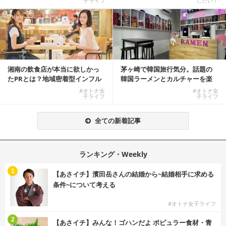
子ライフ
したい！
湘南の飲食店が本当に欲しかっ
茅ヶ崎で韓国旅行気分。話題の
たPRとは？地域密着型インフル
韓国ラーメンとカルチャーを楽
エンサーサービス...
しむKOREAN ...
#オトナ女
#オトナ女
子ライフ
子ライフ
全ての新着記事
ランキング・Weekly
1
【あさイチ】濱田岳さんの結婚から~結婚相手に求める
条件~について考える
#オトナ女子ライフ
2
【あさイチ】みんな！ゴハンだよ ポピュラー食材・青