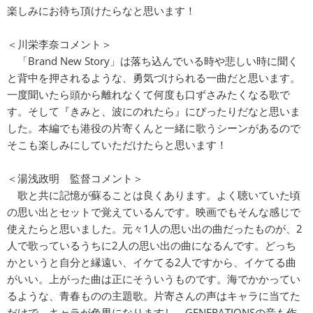
楽しみにお待ち頂けたらなと思います！
＜川栄李奈コメント＞
「Brand New Story」は落ち込んでいる時や悲しい時に聞く
と背中を押されるような、勇気づけられる一曲だと思います。
一度聞いたら頭から離れなくて何度も口ずさみたくなる歌で
す。そして『きみと、波にのれたら』にぴったりだなと思いま
した。本編でも港役の片寄くんと一緒に歌うシーンがあるので
そこも楽しみにしていただけたらと思います！
＜湯浅政明 監督コメント＞
歌と共に記憶が蘇ることは良くあります。よく聴いていた頃
の思い出とセットで覚えているんです。映画でもそんな感じで
使えたらと思いました。元々1人の思い出の曲だったものが、2
人で歌っているうちに2人の思い出の曲になるんです。どっち
かというと自分と縁遠い、イケてる2人ですから、イケてる曲
がいい。上がった曲は正にそういうものです。海でかかってい
るような、青春ものの主題歌。片寄さんの声はキャラに当てた
だけで、キャラが色男になりますし、GENERATIONSの音も作