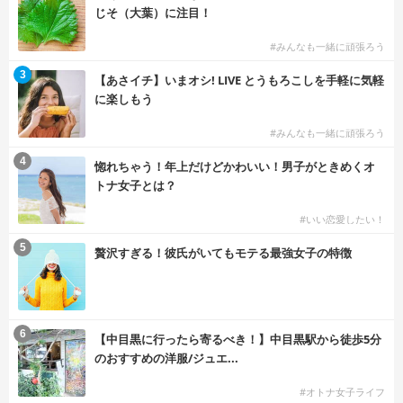
じそ（大葉）に注目！
#みんなも一緒に頑張ろう
3
【あさイチ】いまオシ! LIVE とうもろこしを手軽に気軽
に楽しもう
#みんなも一緒に頑張ろう
4
惚れちゃう！年上だけどかわいい！男子がときめくオ
トナ女子とは？
#いい恋愛したい！
5
贅沢すぎる！彼氏がいてもモテる最強女子の特徴
6
【中目黒に行ったら寄るべき！】中目黒駅から徒歩5分
のおすすめの洋服/ジュエ...
#オトナ女子ライフ