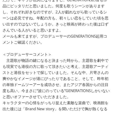
品にピッタリだと思いました。何度も歌うシーンがあります
し、それぞれ好きなのですが、2人が戯れながら歌っているシ
ーンは必見ですね。年配の方も、初々しい恋をしていた頃を思
い出すのではないでしょうか。きっと映画が終わった後は口ず
さんでいる人がいると思いますよ。
メールも来てますが、プロデューサーのGENERATIONS起用コ
メントご確認ください。
＜プロデューサーコメント＞
主題歌が物語の鍵になると決まった時から、主題歌を劇中で
も現実でも港役の方に歌って頂きたいと考え、主題歌アーティ
ストと港役をセットで探していました。そんな中、片寄さんの
爽やかなイメージが港にぴったりであること、そして、昨年初
の単独ドームツーアーを成功させ、またアジア各国からの注目
度も高い、今まさに“波にのっている”GENERATIONSしかいない
と思いオファーさせていただきました。
キャラクターの心情をがっちり捉えた素敵な楽曲で、映画館を
出た後には「Brand New story」を聞いただけで胸が熱くなる