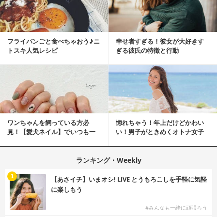
フライパンごと食べちゃおう♪ニ
幸せ者すぎる！彼女が大好きす
トスキ人気レシピ
ぎる彼氏の特徴と行動
ワンちゃんを飼っている方必
惚れちゃう！年上だけどかわい
見！【愛犬ネイル】でいつも一
い！男子がときめくオトナ女子
緒に♡
とは？
ランキング・Weekly
1
【あさイチ】いまオシ! LIVE とうもろこしを手軽に気軽
に楽しもう
#みんなも一緒に頑張ろう