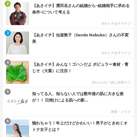
2
【あさイチ】濱田岳さんの結婚から~結婚相手に求める
条件~について考える
#オトナ女子ライフ
3
【あさイチ】仙道敦子（Sendo Nobuko）さんの不変
美
#オトナ女子ライフ
4
【あさイチ】みんな！ゴハンだよ ポピュラー食材・青
じそ（大葉）に注目！
#みんなも一緒に頑張ろう
5
知ってる人、知らない人では数年後の肌に大きな差
が！！ 日焼けによる肌への影...
美容・メイク
6
惚れちゃう！年上だけどかわいい！男子がときめくオ
トナ女子とは？