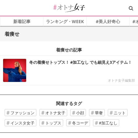
新着記事
ランキング・WEEK
#美人好奇心
#
着痩せ
着痩せの記事
冬の着痩せトップス！ #加工なし でも細見え3アイテム！
オトナ女子編集部
関連するタグ
ファッション
オトナ女子
小顔
華奢
ニット
インスタ女子
トップス
冬コーデ
#加工なし