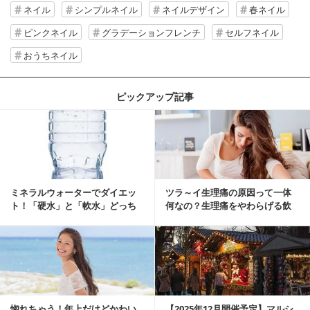
ネイル
シンプルネイル
ネイルデザイン
春ネイル
ピンクネイル
グラデーションフレンチ
セルフネイル
おうちネイル
ピックアップ記事
ミネラルウォーターでダイエッ
ツラ～イ生理痛の原因って一体
ト！「硬水」と「軟水」どっち
何なの？生理痛をやわらげる飲
を選ぶ？
み物・食べ物とは？
惚れちゃう！年上だけどかわい
【2025年12月開催予定】マルシ