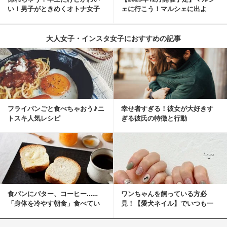
い！男子がときめくオトナ女子
ェに行こう！マルシェに出よ
とは？
う！湘南マルシ...
大人女子・インスタ女子におすすめの記事
フライパンごと食べちゃおう♪ニ
幸せ者すぎる！彼女が大好きす
トスキ人気レシピ
ぎる彼氏の特徴と行動
食パンにバター、コーヒー……
ワンちゃんを飼っている方必
「身体を冷やす朝食」食べてい
見！【愛犬ネイル】でいつも一
ませんか？
緒に♡