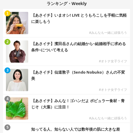
ランキング・Weekly
1
【あさイチ】いまオシ! LIVE とうもろこしを手軽に気軽
に楽しもう
#みんなも一緒に頑張ろう
2
【あさイチ】濱田岳さんの結婚から~結婚相手に求める
条件~について考える
#オトナ女子ライフ
3
【あさイチ】仙道敦子（Sendo Nobuko）さんの不変
美
#オトナ女子ライフ
4
【あさイチ】みんな！ゴハンだよ ポピュラー食材・青
じそ（大葉）に注目！
#みんなも一緒に頑張ろう
5
知ってる人、知らない人では数年後の肌に大きな差