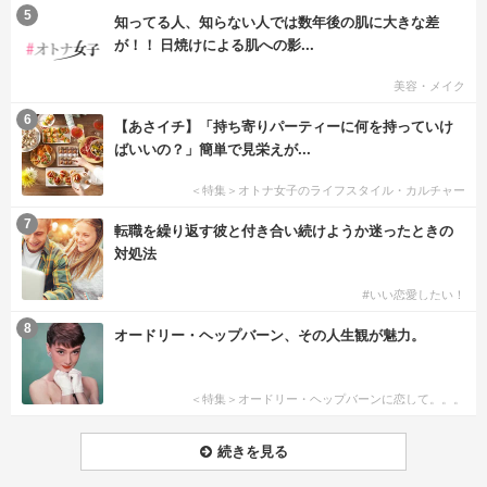
5
知ってる人、知らない人では数年後の肌に大きな差
が！！ 日焼けによる肌への影...
美容・メイク
6
【あさイチ】「持ち寄りパーティーに何を持っていけ
ばいいの？」簡単で見栄えが...
＜特集＞オトナ女子のライフスタイル・カルチャー
7
転職を繰り返す彼と付き合い続けようか迷ったときの
対処法
#いい恋愛したい！
8
オードリー・ヘップバーン、その人生観が魅力。
＜特集＞オードリー・ヘップバーンに恋して。。。
続きを見る