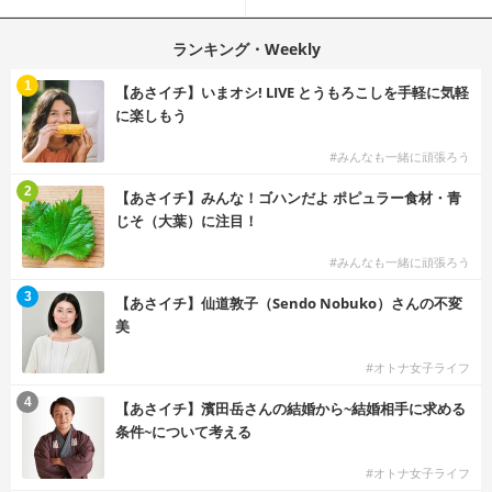
策
ランキング・Weekly
1
【あさイチ】いまオシ! LIVE とうもろこしを手軽に気軽
に楽しもう
#みんなも一緒に頑張ろう
2
【あさイチ】みんな！ゴハンだよ ポピュラー食材・青
じそ（大葉）に注目！
#みんなも一緒に頑張ろう
3
【あさイチ】仙道敦子（Sendo Nobuko）さんの不変
美
#オトナ女子ライフ
4
【あさイチ】濱田岳さんの結婚から~結婚相手に求める
条件~について考える
#オトナ女子ライフ