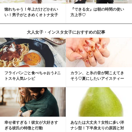
惚れちゃう！年上だけどかわい
『できる女』は朝の時間の使い
い！男子がときめくオトナ女子
方上手♡
とは？
大人女子・インスタ女子におすすめの記事
フライパンごと食べちゃおう♪ニ
カラン、と氷の音が聞こえてき
トスキ人気レシピ
そう♡夏にしたいアイスティー
ネイル
幸せ者すぎる！彼女が大好きす
あなたは大丈夫？女性に多い洋
ぎる彼氏の特徴と行動
ナシ型！下半身太りの原因と対