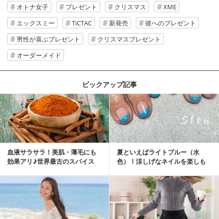
オトナ女子
プレゼント
クリスマス
XME
エックスミー
TiCTAC
新発売
彼へのプレゼント
男性が喜ぶプレゼント
クリスマスプレゼント
オーダーメイド
ピックアップ記事
血液サラサラ！美肌・薄毛にも
夏といえばライトブルー（水
効果アリ♪世界最古のスパイス
色）！涼しげなネイルを楽しも
「シナモン」で若返り！
♡