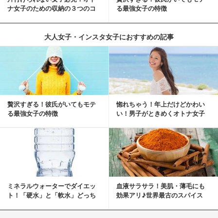
ナ女子のための収納の３つのコ
る最強女子の特徴
ツ
大人女子・インスタ女子におすすめの記事
贅沢すぎる！彼氏がいてもモテ
惚れちゃう！年上だけどかわい
る最強女子の特徴
い！男子がときめくオトナ女子
とは？
ミネラルウォーターでダイエッ
血液サラサラ！美肌・薄毛にも
ト！「硬水」と「軟水」どっち
効果アリ♪世界最古のスパイス
を選ぶ？
「シナモン」で若返り！