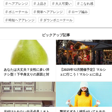
ヘアアレンジ
上品さ
大人可愛い
こなれ感
ポニーテール
簡単ヘアアレンジ
ロープ編み
時短ヘアアレンジ
ダウンポニーテール
ピックアップ記事
あなたは大丈夫？女性に多い洋
【2025年12月開催予定】マルシ
ナシ型！下半身太りの原因と対
ェに行こう！マルシェに出よ
策
う！湘南マルシ...
片付けられない女子必見！オト
贅沢すぎる！彼氏がいてもモテ