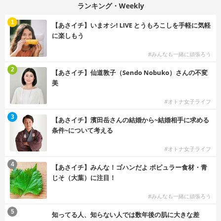
ランキング・Weekly
1
【あさイチ】いまオシ! LIVE とうもろこしを手軽に気軽
に楽しもう
#みんなも一緒に頑張ろう
2
【あさイチ】仙道敦子（Sendo Nobuko）さんの不変
美
#オトナ女子ライフ
3
【あさイチ】濱田岳さんの結婚から~結婚相手に求める
条件~について考える
#オトナ女子ライフ
4
【あさイチ】みんな！ゴハンだよ ポピュラー食材・青
じそ（大葉）に注目！
#みんなも一緒に頑張ろう
5
知ってる人、知らない人では数年後の肌に大きな差