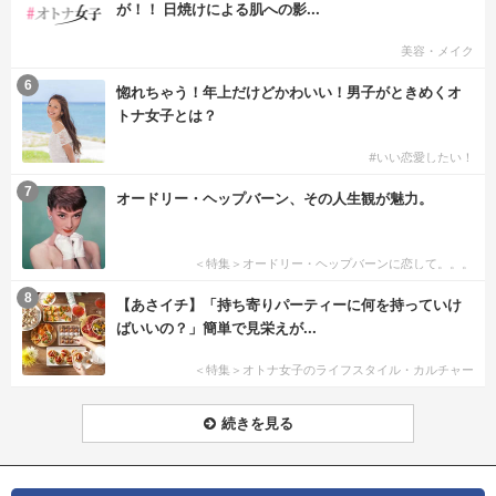
が！！ 日焼けによる肌への影...
美容・メイク
6
惚れちゃう！年上だけどかわいい！男子がときめくオ
トナ女子とは？
#いい恋愛したい！
7
オードリー・ヘップバーン、その人生観が魅力。
＜特集＞オードリー・ヘップバーンに恋して。。。
8
【あさイチ】「持ち寄りパーティーに何を持っていけ
ばいいの？」簡単で見栄えが...
＜特集＞オトナ女子のライフスタイル・カルチャー
続きを見る