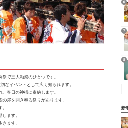
6
7
8
例祭で三大勅祭のひとつです。
大切なイベントとして広く知られます。
れ、春日の神様に奉納します。
殿の扉を開き奉る祭りがあります。
す。
新
勤します。
歩きます。