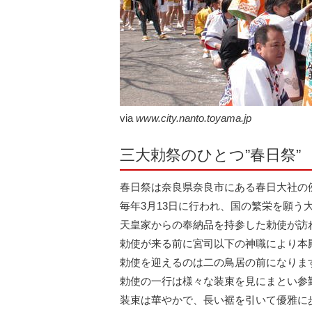
via
www.city.nanto.toyama.jp
三大勅祭のひとつ”春日祭”
春日祭は奈良県奈良市にある春日大社の
毎年3月13日に行われ、国の繁栄を願う
天皇家からの奉納品を持参した勅使が訪
勅使が来る前に宮司以下の神職により本
勅使を迎えるのは二の鳥居の前になりま
勅使の一行は様々な装束を見にまとい参
装束は華やかで、長い裾を引いて優雅に