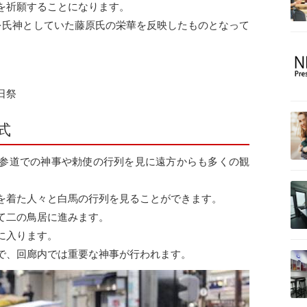
を祈願することになります。
社を氏神としていた藤原氏の栄華を反映したものとなって
日祭
式
参道での神事や勅使の行列を見に遠方からも多くの観
を着た人々と白馬の行列を見ることができます。
て二の鳥居に進みます。
に入ります。
で、回廊内では重要な神事が行われます。