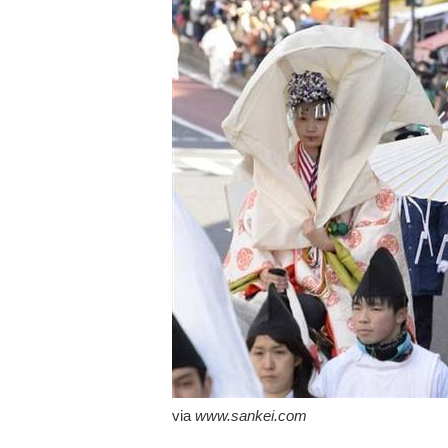
via
www.sankei.com