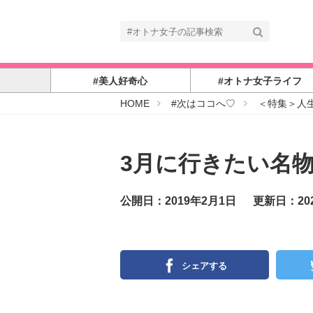
#美人好奇心
#オトナ女子ライフ
#
HOME
#次はココへ♡
＜特集＞人
オ
ト
ナ
女
子
3月に行きたい名物
公開日：2019年2月1日
更新日：20
シェアする