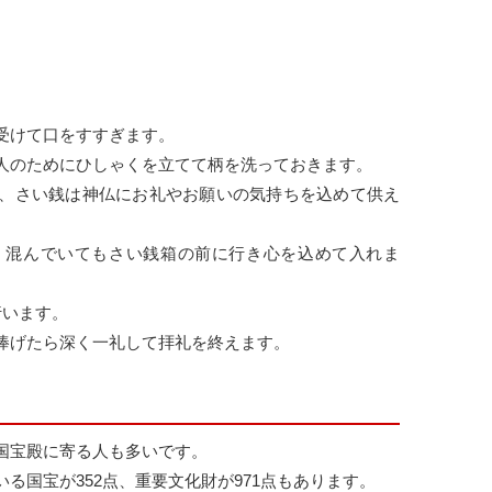
。
。
受けて口をすすぎます。
人のためにひしゃくを立てて柄を洗っておきます。
、さい銭は神仏にお礼やお願いの気持ちを込めて供え
、混んでいてもさい銭箱の前に行き心を込めて入れま
行います。
捧げたら深く一礼して拝礼を終えます。
国宝殿に寄る人も多いです。
る国宝が352点、重要文化財が971点もあります。