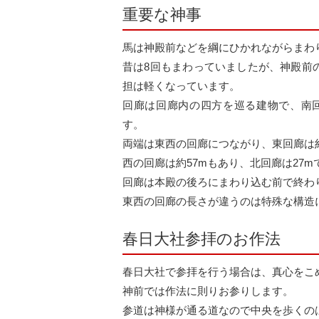
重要な神事
馬は神殿前などを綱にひかれながらまわ
昔は8回もまわっていましたが、神殿前
担は軽くなっています。
回廊は回廊内の四方を巡る建物で、南回
す。
両端は東西の回廊につながり、東回廊は約
西の回廊は約57mもあり、北回廊は27
回廊は本殿の後ろにまわり込む前で終わ
東西の回廊の長さが違うのは特殊な構造
春日大社参拝のお作法
春日大社で参拝を行う場合は、真心をこ
神前では作法に則りお参りします。
参道は神様が通る道なので中央を歩くの